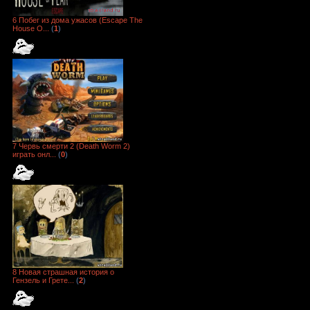
6 Побег из дома ужасов (Escape The
House O...
(
1
)
7 Червь смерти 2 (Death Worm 2)
играть онл...
(
0
)
8 Новая страшная история о
Гензель и Грете...
(
2
)