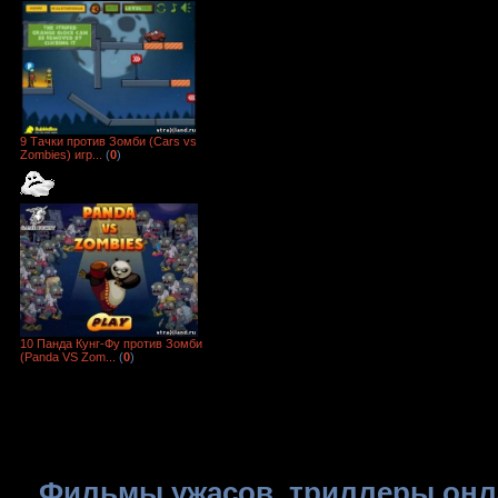
9 Тачки против Зомби (Cars vs
Zombies) игр...
(
0
)
10 Панда Кунг-Фу против Зомби
(Panda VS Zom...
(
0
)
Фильмы ужасов, триллеры онла