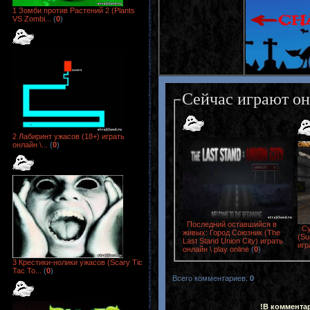
1 Зомби против Растений 2 (Plants
VS Zombi...
(
0
)
Сейчас играют о
2 Лабиринт ужасов (18+) играть
онлайн \...
(
0
)
Последний оставшийся в
С
живых: Город Союзник (The
(Su
Last Stand Union City) играть
игр
онлайн \ play online
(
0
)
3 Крестики-нолики ужасов (Scary Tic
Tac To...
(
0
)
Всего комментариев
:
0
!В коммента