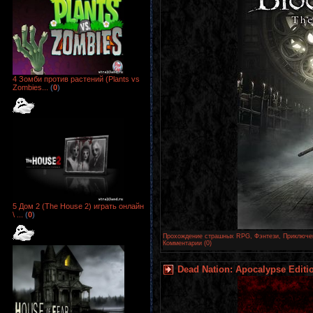
4 Зомби против растений (Plants vs
Zombies...
(
0
)
5 Дом 2 (The House 2) играть онлайн
\ ...
(
0
)
Прохождение страшных RPG, Фэнтези, Приключе
Комментарии (0)
Dead Nation: Apocalypse Edit