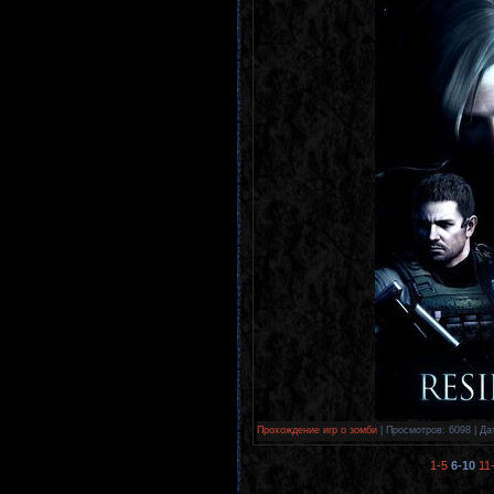
Прохождение игр о зомби
| Просмотров: 6098 | Да
1-5
6-10
11