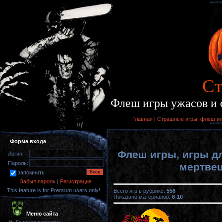
Cт
Флеш игры ужасов и с
Главная
|
Страшные игры, флеш игр
Форма входа
Флеш игры, игры дл
Логин:
Пароль:
мертвец
запомнить
Забыл пароль
|
Регистрация
This feature is for Premium users only!
Всего игр в рубрике
:
556
Показано материалов
:
6-10
Меню сайта