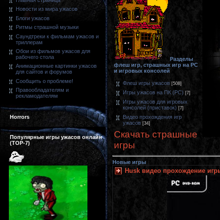
Главная страница
Новости из мира ужасов
Блоги ужасов
Ритмы страшной музыки
Саундтреки к фильмам ужасов и
триллерам
Обои из фильмов ужасов для
рабочего стола
Разделы
флеш игр, страшных игр на PC
Анимационные картинки ужасов
и игровых консолей
для сайтов и форумов
Сообщить о проблеме!
Флеш игры ужасов
[508]
Правообладателям и
Игры ужасов на ПК (PC)
[7]
рекламодателям
Игры ужасов для игровых
консолей (приставок)
[7]
Horrors
Видео прохождения игр
ужасов
[34]
Скачать страшные
Популярные игры ужасов онлайн
(TOP-7)
игры
Новые игры
Husk видео прохождение игры