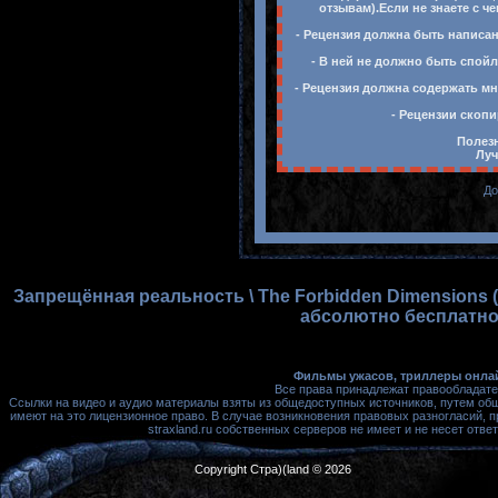
отзывам).Если не знаете с ч
- Рецензия должна быть написан
- В ней не должно быть спойл
- Рецензия должна содержать мн
- Рецензии скопи
Полезн
Луч
До
Запрещённая реальность \ The Forbidden Dimensions 
абсолютно бесплатно,
Фильмы ужасов, триллеры онлай
Все права принадлежат правообладате
Ссылки на видео и аудио материалы взяты из общедоступных источников, путем об
имеют на это лицензионное право. В случае возникновения правовых разногласий, 
straxland.ru собственных серверов не имеет и не несет от
Copyright Стра)(land © 2026