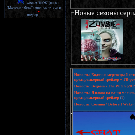
"
...
Фильм "ШОК" (он же
"Мальчик - беда") мне помниться в
Новые сезоны сери
"
подбор
Новость: Ходячие мертвецы 6 сезо
предпремьерный трейлер + ТВ-ро
Новость: Ведьма \ The Witch (20
Новость: Я плюю на ваши могилы 3 
предпремьерный трейлер
(
1
)
Новость: Сомния \ Before I Wake
.