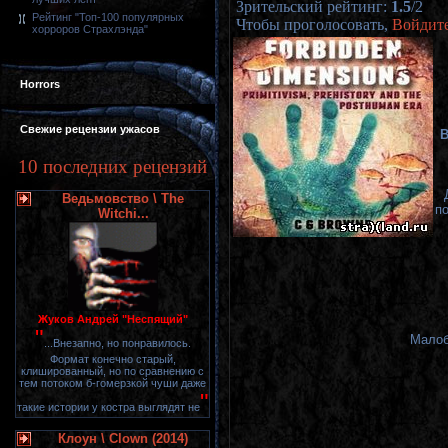
Зрительский рейтинг
:
1.5
/
2
Рейтинг "Топ-100 популярных
Чтобы проголосовать,
Войдит
хорроров Страхлэнда"
Horrors
Свежие рецензии ужасов
В
10 последних рецензий
Ведьмовство \ The
по
Witchi...
Жуков Андрей "Неспящий"
"
Малоб
...Внезапно, но понравилось.
Формат конечно старый,
клишированный, но по сравнению с
тем потоком б-гомерзкой чуши даже
"
такие истории у костра выглядят не
Клоун \ Clown (2014)