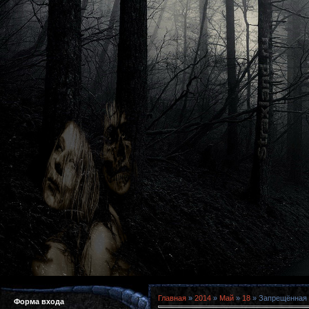
Главная
»
2014
»
Май
»
18
» Запрещённая р
Форма входа