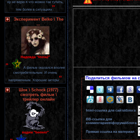
ну не верю я что можно так тупить,
"
тем более в ситуациях
Эксперимент Belko \ The
...
Надежда "litota2"
"
...
А фильм оказался вполне
смотрибетельным. И очень
"
Поделиться фильмом на с
напряженным. Хорошие актеры
Шок \ Schock (1977)
смотреть фильм \
трейлер онлайн
html-cсылка для сайта\блога
BB-cсылка для
комментариев\форума\блога
Прямая ссылка на материал
вадим "beewer"