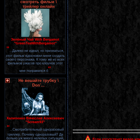
смотреть фильм \
трейлер онлайн
Зелёный Чай With Bergamot
"GreenTeaWithBergamot"
"
...Далеко не идеал, но признаться,
этот фильм вдохновил меня создать
своего персонажа. К тому же из всех
фильмов ужасов про клоунов этот
"
мне понравился б
Не вешайте трубку \
Don'...
Халипенко Вячеслав Алексеевич
"Scream93"
"
...Смотрибительный одноразовый
триллер. Почему одноразовый? Да
больно уж много нелепых ситуаций,
Если отсутствует видео или