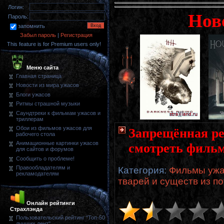
Логин:
Нов
Пароль:
запомнить
Забыл пароль
|
Регистрация
This feature is for Premium users only!
Меню сайта
Главная страница
Новости из мира ужасов
Блоги ужасов
Ритмы страшной музыки
Саундтреки к фильмам ужасов и
триллерам
Обои из фильмов ужасов для
Запрещённая реа
рабочего стола
Анимационные картинки ужасов
смотреть фильм
для сайтов и форумов
Сообщить о проблеме!
Правообладателям и
Категория
:
Фильмы ужа
рекламодателям
тварей и существ из п
Онлайн рейтинги
Страхлэнда
Пользовательский рейтинг "Топ-50
лучших лент"