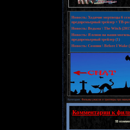
Новость: Ходячие мертвецы 6 сезо
предпремьерный трейлер + ТВ-ро
Новость: Ведьма \ The Witch (20
Новость: Я плюю на ваши могилы 3 
предпремьерный трейлер
(
1
)
Новость: Сомния \ Before I Wake
.
Категория
:
Фильмы ужасов и триллеры про манья
Комментарии к фил
!В комме