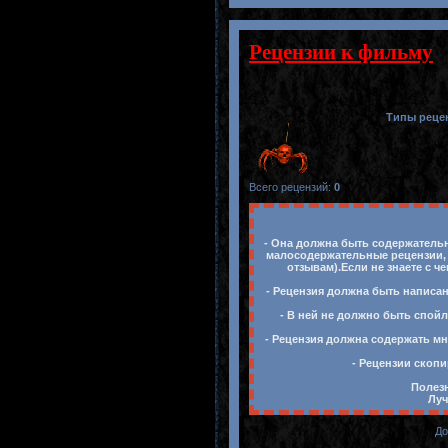
Рецензии к фильму
Типы реце
Всего рецензий
:
0
- Она должна быть содержательн
малосодержательные рецензии, 
отзывам).Если не знаете с ч
- Рецензия должна быть написан
- В ней не должно быть спойл
- Рецензия должна содержать мн
- Рецензии скопи
Полезн
Луч
До