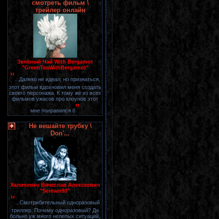
смотреть фильм \
трейлер онлайн
Зелёный Чай With Bergamot
"GreenTeaWithBergamot"
"
...Далеко не идеал, но признаться,
этот фильм вдохновил меня создать
своего персонажа. К тому же из всех
фильмов ужасов про клоунов этот
"
мне понравился б
Не вешайте трубку \
Don'...
Халипенко Вячеслав Алексеевич
"Scream93"
"
...Смотрибительный одноразовый
триллер. Почему одноразовый? Да
больно уж много нелепых ситуаций,