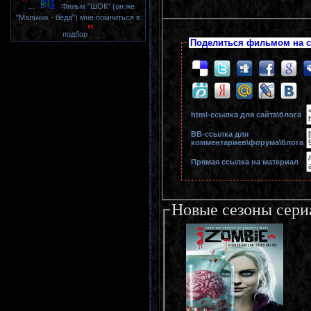
"
...
Фильм "ШОК" (он же
"Мальчик - беда") мне помниться в
"
подбор
Поделиться фильмом на с
html-cсылка для сайта\блога
BB-cсылка для
комментариев\форума\блога
Прямая ссылка на материал
Новые сезоны сери