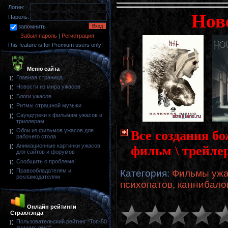
Логин:
Нов
Пароль:
запомнить
Забыл пароль
|
Регистрация
This feature is for Premium users only!
Меню сайта
Главная страница
Новости из мира ужасов
Блоги ужасов
Ритмы страшной музыки
Саундтреки к фильмам ужасов и
триллерам
Обои из фильмов ужасов для
Все создания бо
рабочего стола
Анимационные картинки ужасов
фильм \ трейле
для сайтов и форумов
Сообщить о проблеме!
Правообладателям и
Категория
:
Фильмы ужа
рекламодателям
психопатов, каннибало
Онлайн рейтинги
Страхлэнда
Пользовательский рейтинг "Топ-50
лучших лент"