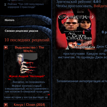
Зрительский рейтинг
:
0.0
/
0
Рейтинг "Топ-100 популярных
Чтобы проголосовать,
Войдит
хорроров Страхлэнда"
Horrors
Свежие рецензии ужасов
В р
10 последних рецензий
Джон С
Ведьмовство \ The
д
Witchi...
проститутками. Каждую ночь 
инстинктам. Но однажды Джон вст
Жуков Андрей "Неспящий"
"
Телевизионная интерпретация ист
...Внезапно, но понравилось.
Формат конечно старый,
клишированный, но по сравнению с
тем потоком б-гомерзкой чуши даже
"
такие истории у костра выглядят не
Клоун \ Clown (2014)