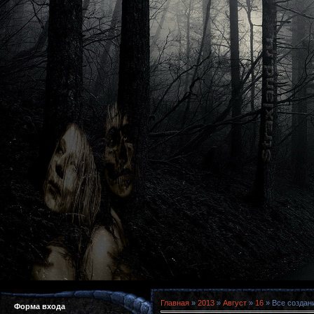
Главная
»
2013
»
Август
»
16
» Все создани
Форма входа