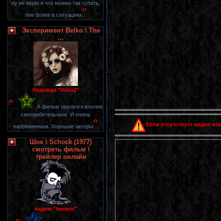
ну не верю я что можно так тупить,
"
тем более в ситуациях
Эксперимент Belko \ The
...
Надежда "litota2"
"
...
А фильм оказался вполне
смотрибетельным. И очень
"
Если отсутствует видео или
напряженным. Хорошие актеры
Шок \ Schock (1977)
смотреть фильм \
трейлер онлайн
вадим "beewer"