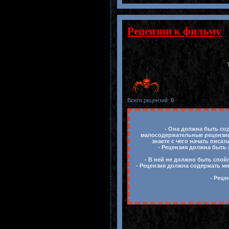
Рецензии к фильму
Всего рецензий
:
0
- Она должна быть сод
малосодержательные рецензии,
знаете с чего начать писа
- Рецензия должна быть 
- В ней не должно быть спой
- Рецензия должна содержать м
- Реце