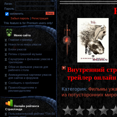
Логин:
Пароль:
запомнить
Забыл пароль
|
Регистрация
This feature is for Premium users only!
Меню сайта
Главная страница
Новости из мира ужасов
Блоги ужасов
Ритмы страшной музыки
Саундтреки к фильмам ужасов и
триллерам
Обои из фильмов ужасов для
Внутренний стра
рабочего стола
Анимационные картинки ужасов
трейлер онлайн
для сайтов и форумов
Сообщить о проблеме!
Правообладателям и
Категория
:
Фильмы ужа
рекламодателям
из потусторонних миро
Онлайн рейтинги
Страхлэнда
Пользовательский рейтинг "Топ-50
лучших лент"