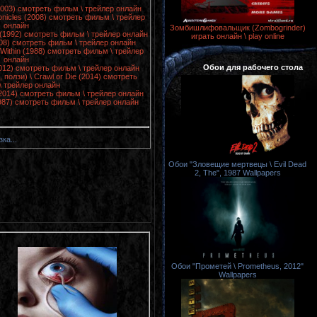
2003) смотреть фильм \ трейлер онлайн
onicles (2008) смотреть фильм \ трейлер
онлайн
Зомбишлифовальщик (Zombogrinder)
(1992) смотреть фильм \ трейлер онлайн
играть онлайн \ play online
008) смотреть фильм \ трейлер онлайн
 Within (1988) смотреть фильм \ трейлер
онлайн
Обои для рабочего стола
2012) смотреть фильм \ трейлер онлайн
 ползи) \ Crawl or Die (2014) смотреть
\ трейлер онлайн
(2014) смотреть фильм \ трейлер онлайн
987) смотреть фильм \ трейлер онлайн
зка...
Обои "Зловещие мертвецы \ Evil Dead
2, The", 1987 Wallpapers
Обои "Прометей \ Prometheus, 2012"
Wallpapers