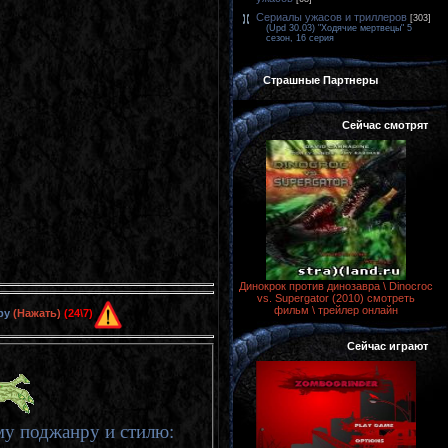
Сериалы ужасов и триллеров
[303]
(Upd 30.03) "Ходячие мертвецы" 5
сезон, 16 серия
Страшные Партнеры
Сейчас смотрят
Динокрок против динозавра \ Dinocroc
vs. Supergator (2010) смотреть
фильм \ трейлер онлайн
ру
(Нажать)
(24\7)
Сейчас играют
у поджанру и стилю: