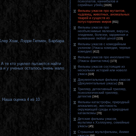
психопатов, каннибалов и
серийных убийц
[1626]
Фильмы ужасов про мутантов,
чудовищ, животных, аномальных
тварей и существ из
потусторонних миров
[811]
Фильмы ужасов про
необъяснимые явления, вирусы,
эпидемии, болезни, заражения и
выживание любой ценой
[133]
Клер Хоак, Лэрри Гилмен, Барбара
Фильмы ужасов с комедийным
уклоном (Ужасы комедии, черные
комедии)
[412]
Фильмы ужасов про инопланетян
(Ужасы фантастика)
[173]
А те кто уцелел пытаются найти
Фильмы ужасов состоящие из
а и у ученых осталось очень мало
нескольких историй или новелл
ужаса
[119]
Документальные фильмы ужасов
(Документальные ужасы)
[53]
Триллер, детективный триллер,
психологический триллер,
детектив
[344]
 Наша оценка 4 из 10.
Фильмы-катастрофы, природный
апокалипсис, жестокость
окружающей среды и природные
катаклизмы
[70]
Детские фильмы ужасов,
мультики к Хэллоуину, семейные
ужасы
[45]
Страшные мультфильмы, Аниме
ужасов
[68]