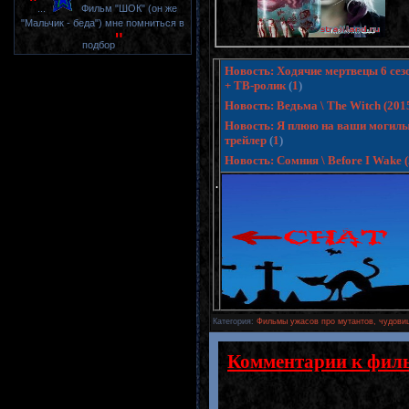
"
...
Фильм "ШОК" (он же
"Мальчик - беда") мне помниться в
"
подбор
Новость: Ходячие мертвецы 6 сезо
+ ТВ-ролик
(
1
)
Новость: Ведьма \ The Witch (20
Новость: Я плюю на ваши могилы 3
трейлер
(
1
)
Новость: Сомния \ Before I Wake
.
Категория
:
Фильмы ужасов про мутантов, чудовищ
Комментарии к фил