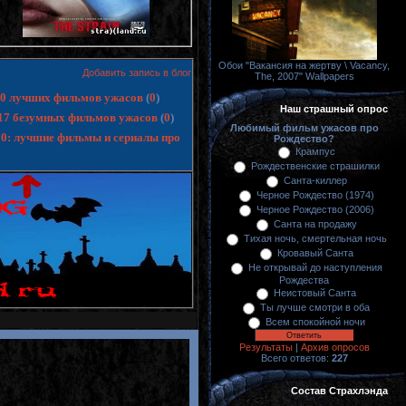
Обои "Вакансия на жертву \ Vacancy,
Добавить запись в блог
The, 2007" Wallpapers
 10 лучших фильмов ужасов
(
0
)
Наш страшный опрос
17 безумных фильмов ужасов
(
0
)
Любимый фильм ужасов про
10: лучшие фильмы и сериалы про
Рождество?
Крампус
Рождественские страшилки
Санта-киллер
Черное Рождество (1974)
Черное Рождество (2006)
Санта на продажу
Тихая ночь, смертельная ночь
Кровавый Санта
Не открывай до наступления
Рождества
Неистовый Санта
Ты лучше смотри в оба
Всем спокойной ночи
Результаты
|
Архив опросов
Всего ответов:
227
Состав Страхлэнда