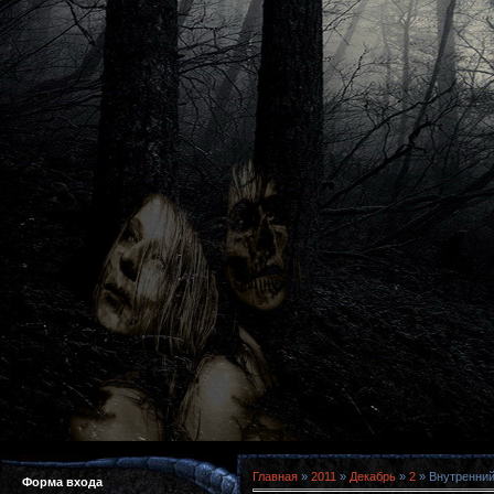
Главная
»
2011
»
Декабрь
»
2
» Внутренний 
Форма входа