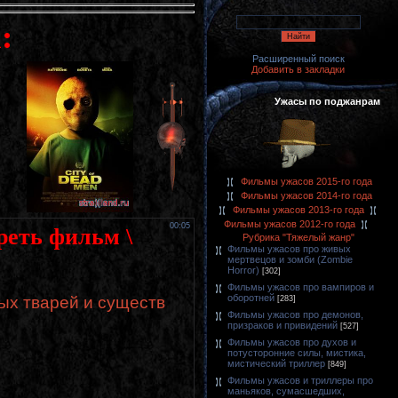
:
Расширенный поиск
Добавить в закладки
Ужасы по поджанрам
Фильмы ужасов 2015-го года
Фильмы ужасов 2014-го года
Фильмы ужасов 2013-го года
Фильмы ужасов 2012-го года
00:05
треть фильм \
Рубрика "Тяжелый жанр"
Фильмы ужасов про живых
мертвецов и зомби (Zombie
Horror)
[302]
Фильмы ужасов про вампиров и
оборотней
ых тварей и существ
[283]
Фильмы ужасов про демонов,
призраков и привидений
[527]
Фильмы ужасов про духов и
потусторонние силы, мистика,
мистический триллер
[849]
Фильмы ужасов и триллеры про
маньяков, сумасшедших,