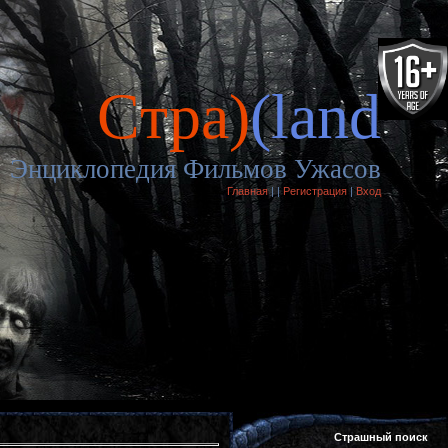
Cтра)
(land
Энциклопедия Фильмов Ужасов
Главная
|
|
Регистрация
|
Вход
Страшный поиск