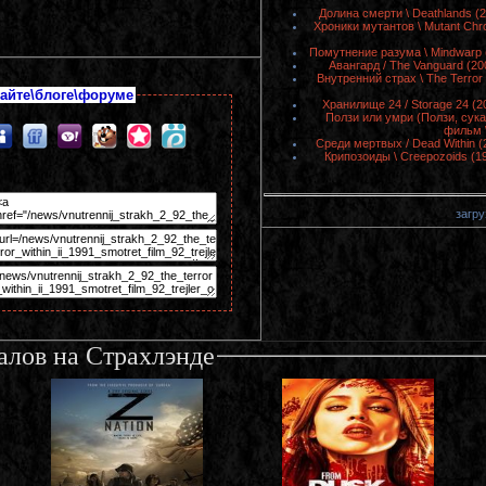
Долина смерти \ Deathlands (
Хроники мутантов \ Mutant Chr
Помутнение разума \ Mindwarp 
Авангард / The Vanguard (2
Внутренний страх \ The Terror
айте\блоге\форуме
Хранилище 24 / Storage 24 (
Ползи или умри (Ползи, сука,
фильм 
Среди мертвых / Dead Within 
Крипозоиды \ Creepozoids (1
загру
алов на Страхлэнде