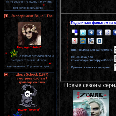
ну не верю я что можно так тупить,
"
тем более в ситуациях
Эксперимент Belko \ The
...
Поделиться фильмом на с
Надежда "litota2"
html-cсылка для сайта\блога
"
...
А фильм оказался вполне
BB-cсылка для
комментариев\форума\блога
смотрибетельным. И очень
"
напряженным. Хорошие актеры
Прямая ссылка на материал
Шок \ Schock (1977)
смотреть фильм \
трейлер онлайн
Новые сезоны сери
вадим "beewer"