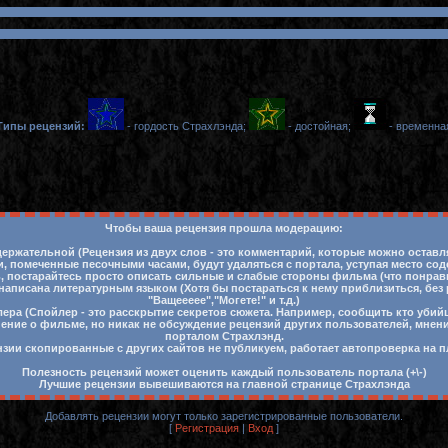
Типы рецензий:
- гордость Страхлэнда;
- достойная;
- временна
Чтобы ваша рецензия прошла модерацию:
ержательной (Рецензия из двух слов - это комментарий, которые можно остав
 помеченные песочными часами, будут удаляться с портала, уступая место со
ть, постарайтесь просто описать сильные и слабые стороны фильма (что понра
написана литературным языком (Хотя бы постараться к нему приблизиться, без
"Ващеееее","Могете!" и т.д.)
лера (Спойлер - это расскрытие секретов сюжета. Например, сообщить кто убий
нение о фильме, но никак не обсуждение рецензий других пользователей, мнен
порталом Страхлэнд.
нзии скопированные с других сайтов не публикуем, работает автопроверка на п
Полезность рецензий может оценить каждый пользователь портала (+\-)
Лучшие рецензии вывешиваются на главной странице Страхлэнда
Добавлять рецензии могут только зарегистрированные пользователи.
[
Регистрация
|
Вход
]