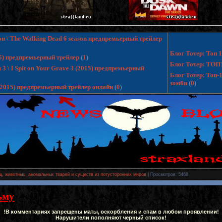
н \ The Walking Dead 6 season предпремьерный трейлер
Блог Тотер: Топ
15) предпремьерный трейлер
(
1
)
Блог Тотер: ТОП
 \ I Spit on Your Grave 3 (2015) предпремьерный
Блог Тотер: Топ-
зомби
(
0
)
 (2015) предпремьерный трейлер онлайн
(
0
)
, животных, аномальных тварей и существ из потусторонних миров
|
Просмотров
: 5468
ьму
!В комментариях запрещены маты, оскорбления и спам в любом проявлении!
Нарушители пополняют черный список!