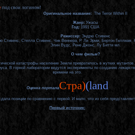
е
под свои логином!
Оригинальное название:
The Terror Within II
Жанр:
Ужасы
Год:
1991 США
Режиссер:
Эндрю Стивенс
ю Стивенс, Стелла Стивенс, Чик Веннера, Р. Ли Эрми, Бертон Гиллиам, 
Элин Вудс, Рене Джонс, Лу Битти мл.
О чем фильм?
ической катастрофы население Земли превратилось в жутких мутантов. 
руса. В горной лаборатории ведутся эксперименты по созданию лекарств
времени на это.
Cтра)
(land
Оценка портала
сдала позиции по сравнению с первой. И мало, что из себя представляет.
Первый источник: