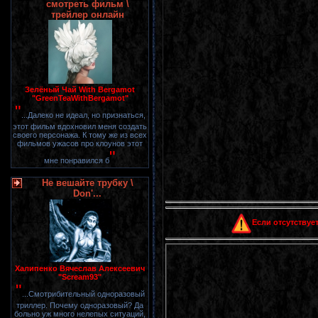
смотреть фильм \
трейлер онлайн
Зелёный Чай With Bergamot
"GreenTeaWithBergamot"
"
...Далеко не идеал, но признаться,
этот фильм вдохновил меня создать
своего персонажа. К тому же из всех
фильмов ужасов про клоунов этот
"
мне понравился б
Не вешайте трубку \
Don'...
Если отсутствует
Халипенко Вячеслав Алексеевич
"Scream93"
"
...Смотрибительный одноразовый
триллер. Почему одноразовый? Да
больно уж много нелепых ситуаций,