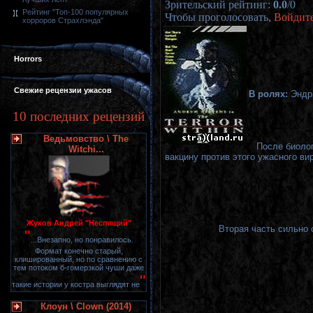
Зрительский рейтинг
:
0.0
/
0
Рейтинг "Топ-100 популярных
Чтобы проголосовать,
Войдит
хорроров Страхлэнда"
Horrors
Свежие рецензии ужасов
В ролях:
Эндр
10 последних рецензий
Ведьмовство \ The
После биолог
Witchi...
вакцину против этого ужасного ви
Жуков Андрей "Неспящий"
Вторая часть сильно 
"
...Внезапно, но понравилось.
Формат конечно старый,
клишированный, но по сравнению с
тем потоком б-гомерзкой чуши даже
"
такие истории у костра выглядят не
Клоун \ Clown (2014)