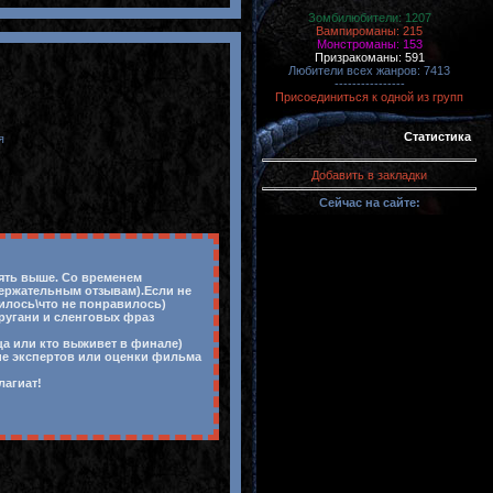
Зомбилюбители: 1207
Вампироманы: 215
Монстроманы: 153
Призракоманы: 591
Любители всех жанров: 7413
----------------
Присоединиться к одной из групп
Статистика
я
Добавить в закладки
Сейчас на сайте:
лять выше. Со временем
держательным отзывам).Если не
вилось\что не понравилось)
 ругани и сленговых фраз
ца или кто выживет в финале)
ие экспертов или оценки фильма
лагиат!