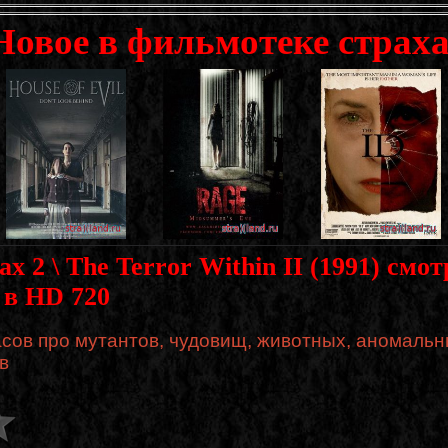
Новое в фильмотеке страха
х 2 \ The Terror Within II (1991) смо
 в HD 720
сов про мутантов, чудовищ, животных, аномальн
в