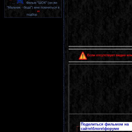
"
...
Фильм "ШОК" (он же
"Мальчик - беда") мне помниться в
"
подбор
Если отсутствует видео или
Поделиться фильмом на
сайте\блоге\форуме