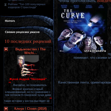
Чтобы проголосовать,
Войдит
Рейтинг "Топ-100 популярных
хорроров Страхлэнда"
Horrors
Свежие рецензии ужасов
10 последних рецензий
Ведьмовство \ The
Witchi...
п
понимают, что своими з
Жуков Андрей "Неспящий"
Качественная лента, ориентирова
"
...Внезапно, но понравилось.
Формат конечно старый,
клишированный, но по сравнению с
тем потоком б-гомерзкой чуши даже
"
такие истории у костра выглядят не
Клоун \ Clown (2014)