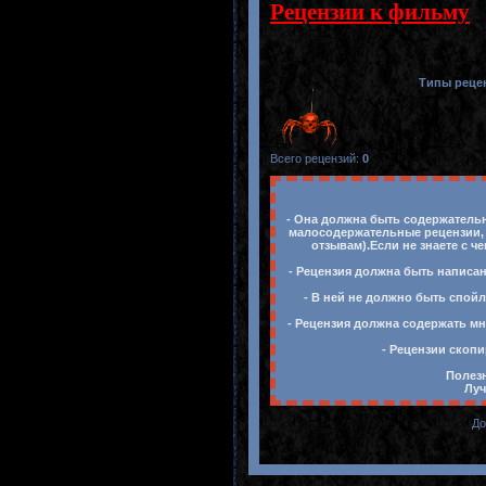
Рецензии к фильму
Типы реце
Всего рецензий
:
0
- Она должна быть содержательн
малосодержательные рецензии, 
отзывам).Если не знаете с ч
- Рецензия должна быть написан
- В ней не должно быть спойл
- Рецензия должна содержать мн
- Рецензии скопи
Полезн
Луч
До