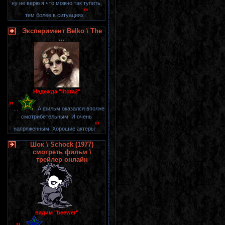
ну не верю я что можно так тупить,
"
тем более в ситуациях
Эксперимент Belko \ The
...
Надежда "litota2"
"
...
А фильм оказался вполне
смотрибетельным. И очень
"
напряженным. Хорошие актеры
Шок \ Schock (1977)
смотреть фильм \
трейлер онлайн
вадим "beewer"