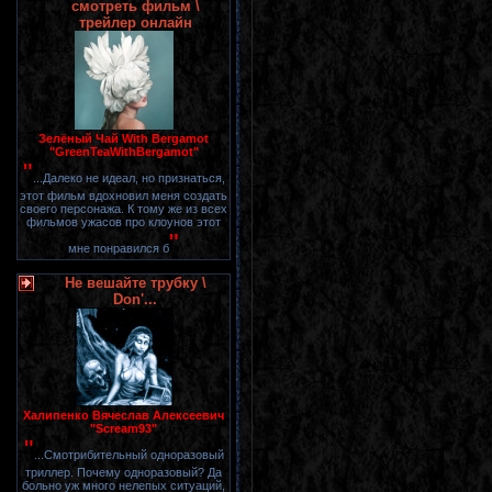
смотреть фильм \
трейлер онлайн
Зелёный Чай With Bergamot
"GreenTeaWithBergamot"
"
...Далеко не идеал, но признаться,
этот фильм вдохновил меня создать
своего персонажа. К тому же из всех
фильмов ужасов про клоунов этот
"
мне понравился б
Не вешайте трубку \
Don'...
Халипенко Вячеслав Алексеевич
"Scream93"
"
...Смотрибительный одноразовый
триллер. Почему одноразовый? Да
больно уж много нелепых ситуаций,