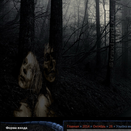
Главная
»
2014
»
Октябрь
»
26
» Улыбка ме
Форма входа