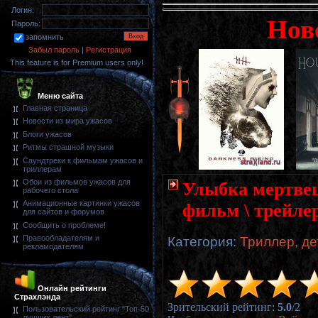
Логин:
Нов
Пароль:
запомнить
Забыл пароль
|
Регистрация
This feature is for Premium users only!
Меню сайта
Главная страница
Новости из мира ужасов
Блоги ужасов
Ритмы страшной музыки
Саундтреки к фильмам ужасов и
триллерам
Обои из фильмов ужасов для
Улыбка мертвеца
рабочего стола
Анимационные картинки ужасов
фильм \ трейле
для сайтов и форумов
Сообщить о проблеме!
Правообладателям и
Категория
:
Триллер, де
рекламодателям
Онлайн рейтинги
Страхлэнда
Зрительский рейтинг
:
5.0
/
2
Пользовательский рейтинг "Топ-50
лучших лент"