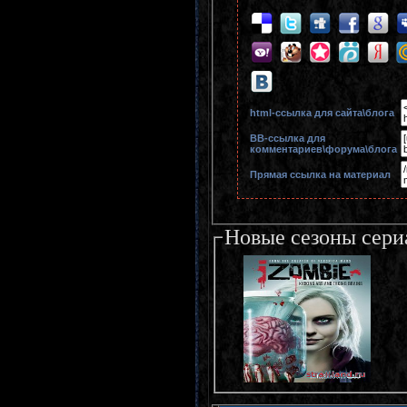
html-cсылка для сайта\блога
BB-cсылка для
комментариев\форума\блога
Прямая ссылка на материал
Новые сезоны сери