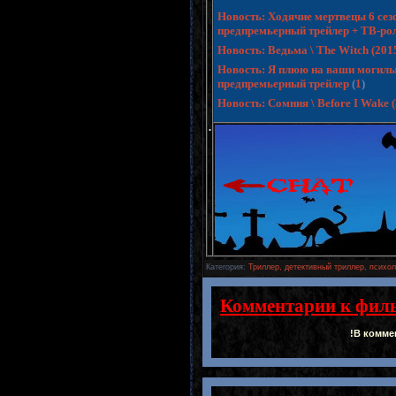
Новость: Ходячие мертвецы 6 сезо
предпремьерный трейлер + ТВ-ро
Новость: Ведьма \ The Witch (20
Новость: Я плюю на ваши могилы 3 
предпремьерный трейлер
(
1
)
Новость: Сомния \ Before I Wake
.
Категория
:
Триллер, детективный триллер, психол
Комментарии к фил
!В комме