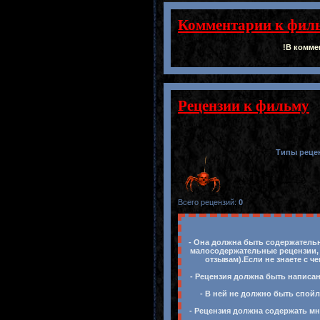
Комментарии к фил
!В комме
Рецензии к фильму
Типы реце
Всего рецензий
:
0
- Она должна быть содержательн
малосодержательные рецензии, 
отзывам).Если не знаете с ч
- Рецензия должна быть написан
- В ней не должно быть спойл
- Рецензия должна содержать мн