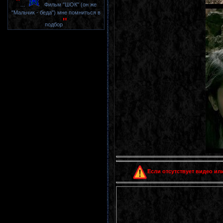
"
...
Фильм "ШОК" (он же
"Мальчик - беда") мне помниться в
"
подбор
Если отсутствует видео или