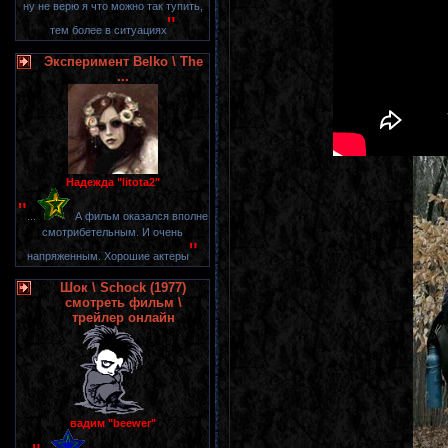
ну не верю я что можно так тупить,
"
тем более в ситуациях
Эксперимент Belko \ The
...
Надежда "litota2"
"
...
А фильм оказался вполне
смотрибетельным. И очень
"
напряженным. Хорошие актеры
Шок \ Schock (1977)
смотреть фильм \
трейлер онлайн
вадим "beewer"