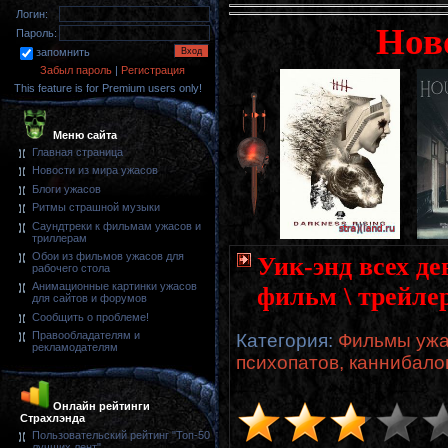
Логин:
Нов
Пароль:
запомнить
Забыл пароль
|
Регистрация
This feature is for Premium users only!
Меню сайта
Главная страница
Новости из мира ужасов
Блоги ужасов
Ритмы страшной музыки
Саундтреки к фильмам ужасов и
триллерам
Обои из фильмов ужасов для
Уик-энд всех де
рабочего стола
Анимационные картинки ужасов
фильм \ трейле
для сайтов и форумов
Сообщить о проблеме!
Правообладателям и
Категория
:
Фильмы ужа
рекламодателям
психопатов, каннибало
Онлайн рейтинги
Страхлэнда
Пользовательский рейтинг "Топ-50
лучших лент"