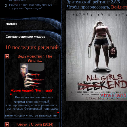
Зрительский рейтинг
:
2.8
/
5
Рейтинг "Топ-100 популярных
Чтобы проголосовать,
Войдит
хорроров Страхлэнда"
Horrors
Свежие рецензии ужасов
10 последних рецензий
Ведьмовство \ The
Witchi...
Жуков Андрей "Неспящий"
"
...Внезапно, но понравилось.
Формат конечно старый,
клишированный, но по сравнению с
тем потоком б-гомерзкой чуши даже
"
такие истории у костра выглядят не
Клоун \ Clown (2014)