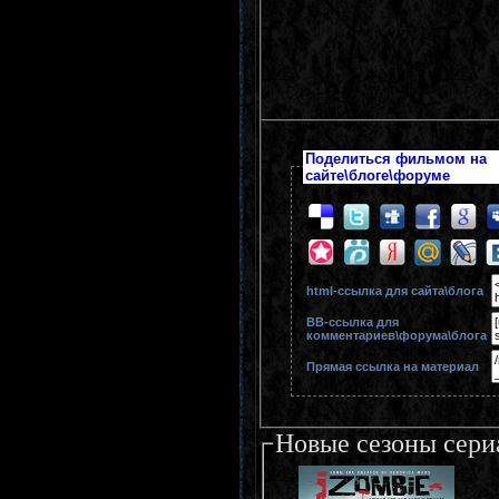
Поделиться фильмом на
сайте\блоге\форуме
html-cсылка для сайта\блога
BB-cсылка для
комментариев\форума\блога
Прямая ссылка на материал
Новые сезоны сери