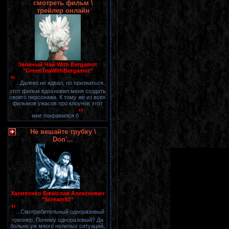
смотреть фильм \
трейлер онлайн
Зелёный Чай With Bergamot
"GreenTeaWithBergamot"
"
...Далеко не идеал, но признаться,
этот фильм вдохновил меня создать
своего персонажа. К тому же из всех
фильмов ужасов про клоунов этот
"
мне понравился б
Не вешайте трубку \
Don'...
Халипенко Вячеслав Алексеевич
"Scream93"
"
...Смотрибительный одноразовый
триллер. Почему одноразовый? Да
больно уж много нелепых ситуаций,