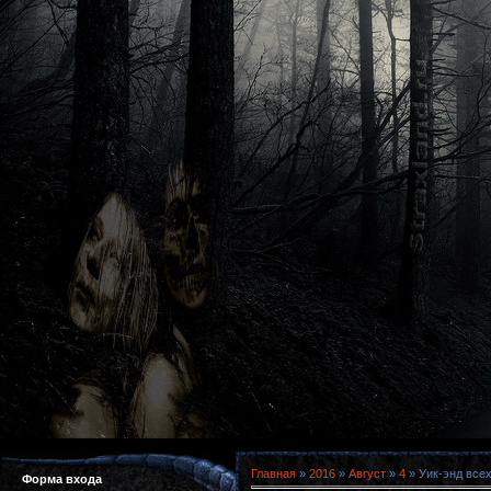
Главная
»
2016
»
Август
»
4
» Уик-энд всех
Форма входа