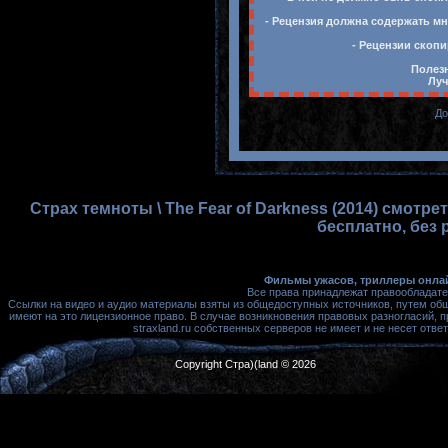
- Рецензия должна содержать мн
- Рецензии скопи
Полезн
Луч
До
Страх темноты \ The Fear of Darkness (2014) смотр
бесплатно, без 
Фильмы ужасов, триллеры онлай
Все права принадлежат правообладате
Ссылки на видео и аудио материалы взяты из общедоступных источников, путем об
имеют на это лицензионное право. В случае возникновения правовых разногласий, 
straxland.ru собственных серверов не имеет и не несет от
Copyright Стра)(land © 2026