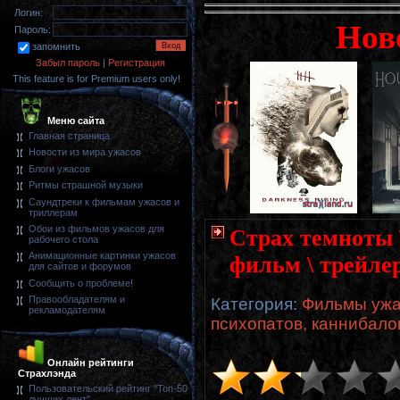
Логин:
Нов
Пароль:
запомнить
Забыл пароль
|
Регистрация
This feature is for Premium users only!
Меню сайта
Главная страница
Новости из мира ужасов
Блоги ужасов
Ритмы страшной музыки
Саундтреки к фильмам ужасов и
триллерам
Обои из фильмов ужасов для
Страх темноты \
рабочего стола
Анимационные картинки ужасов
фильм \ трейле
для сайтов и форумов
Сообщить о проблеме!
Правообладателям и
Категория
:
Фильмы ужа
рекламодателям
психопатов, каннибало
Онлайн рейтинги
Страхлэнда
Пользовательский рейтинг "Топ-50
лучших лент"