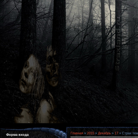
Главная
»
2015
»
Декабрь
»
17
» Страх тем
Форма входа