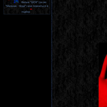
"
...
Фильм "ШОК" (он же
"Мальчик - беда") мне помниться в
"
подбор