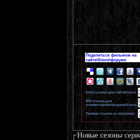
Поделиться фильмом на
сайте\блоге\форуме
html-cсылка для сайта\блога
BB-cсылка для
комментариев\форума\блога
Прямая ссылка на материал
Новые сезоны сери