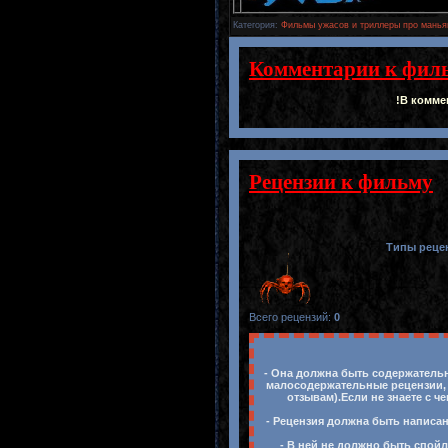
Категория
:
Фильмы ужасов и триллеры про манья
Комментарии к фил
!В комме
Рецензии к фильму
Типы реце
Всего рецензий
:
0
- Она должна быть содержательн
малосодержательные рецензии, 
отзывам).Если не знаете с ч
- Рецензия должна быть написан
- В ней не должно быть спойл