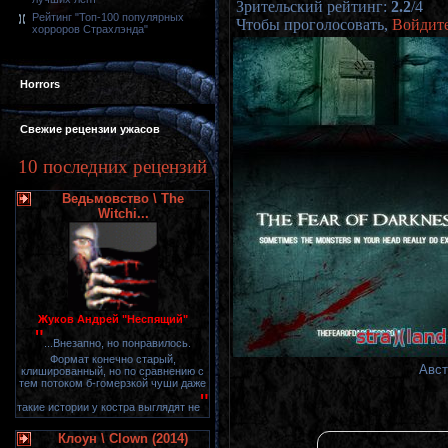
Зрительский рейтинг
:
2.2
/
4
Рейтинг "Топ-100 популярных
Чтобы проголосовать,
Войдит
хорроров Страхлэнда"
Horrors
Свежие рецензии ужасов
10 последних рецензий
Ведьмовство \ The
Witchi...
Жуков Андрей "Неспящий"
"
...Внезапно, но понравилось.
Формат конечно старый,
Авст
клишированный, но по сравнению с
тем потоком б-гомерзкой чуши даже
"
такие истории у костра выглядят не
Клоун \ Clown (2014)