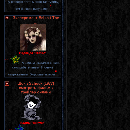
ну не верю я что можно так тупить,
"
тем более в ситуациях
Эксперимент Belko \ The
...
Надежда "litota2"
"
...
А фильм оказался вполне
смотрибетельным. И очень
"
напряженным. Хорошие актеры
Шок \ Schock (1977)
смотреть фильм \
трейлер онлайн
вадим "beewer"