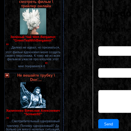
смотреть фильм \
трейлер онлайн
Зелёный Чай With Bergamot
"GreenTeaWithBergamot"
"
...Далеко не идеал, но признаться,
этот фильм вдохновил меня создать
своего персонажа. К тому же из всех
фильмов ужасов про клоунов этот
"
мне понравился б
Не вешайте трубку \
Don'...
Халипенко Вячеслав Алексеевич
"Scream93"
"
...Смотрибительный одноразовый
триллер. Почему одноразовый? Да
больно уж много нелепых ситуаций,