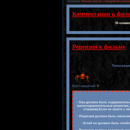
Категория
:
Фильмы ужасов с комедийным уклоном
Комментарии к фил
!В комме
Рецензии к фильму
Типы реце
Всего рецензий
:
0
- Она должна быть содержательн
малосодержательные рецензии, 
отзывам).Если не знаете с ч
- Рецензия должна быть написан
- В ней не должно быть спойл