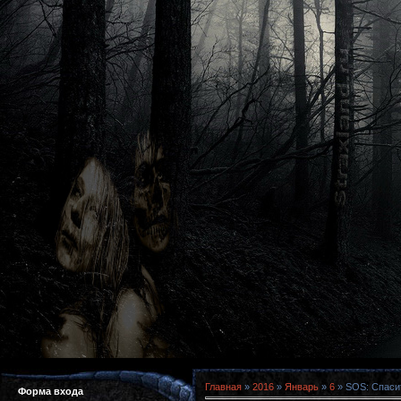
Главная
»
2016
»
Январь
»
6
» SOS: Спасит
Форма входа