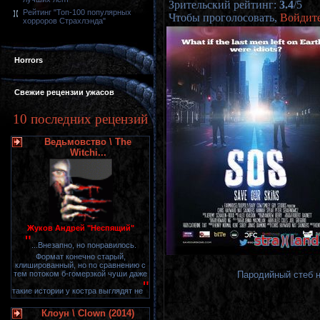
Зрительский рейтинг
:
3.4
/
5
Рейтинг "Топ-100 популярных
Чтобы проголосовать,
Войдит
хорроров Страхлэнда"
Horrors
Свежие рецензии ужасов
10 последних рецензий
Ведьмовство \ The
Witchi...
Жуков Андрей "Неспящий"
"
...Внезапно, но понравилось.
Формат конечно старый,
клишированный, но по сравнению с
Пародийный стеб н
тем потоком б-гомерзкой чуши даже
"
такие истории у костра выглядят не
Клоун \ Clown (2014)