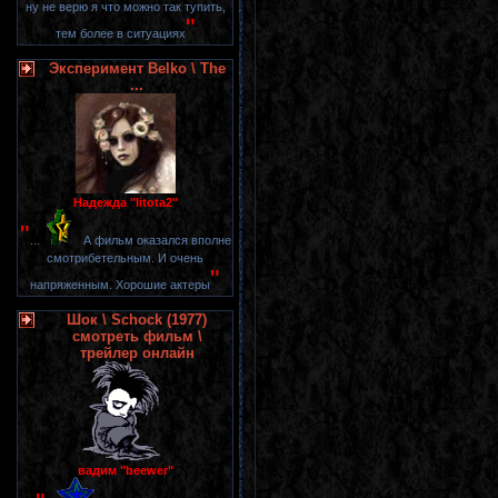
ну не верю я что можно так тупить,
"
тем более в ситуациях
Эксперимент Belko \ The
...
Надежда "litota2"
"
...
А фильм оказался вполне
смотрибетельным. И очень
"
напряженным. Хорошие актеры
Шок \ Schock (1977)
смотреть фильм \
трейлер онлайн
вадим "beewer"