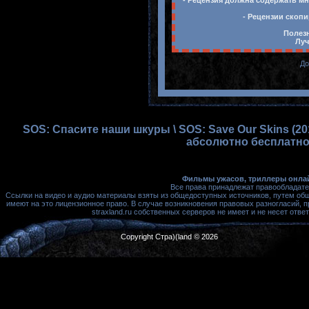
- Рецензия должна содержать мн
- Рецензии скопи
Полезн
Луч
До
SOS: Спасите наши шкуры \ SOS: Save Our Skins (2
абсолютно бесплатно,
Фильмы ужасов, триллеры онлай
Все права принадлежат правообладате
Ссылки на видео и аудио материалы взяты из общедоступных источников, путем об
имеют на это лицензионное право. В случае возникновения правовых разногласий, 
straxland.ru собственных серверов не имеет и не несет от
Copyright Стра)(land © 2026