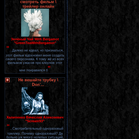
смотреть фильм \
трейлер онлайн
Зелёный Чай With Bergamot
"GreenTeaWithBergamot"
"
...Далеко не идеал, но признаться,
этот фильм вдохновил меня создать
своего персонажа. К тому же из всех
фильмов ужасов про клоунов этот
"
мне понравился б
Не вешайте трубку \
Don'...
Халипенко Вячеслав Алексеевич
"Scream93"
"
...Смотрибительный одноразовый
триллер. Почему одноразовый? Да
больно уж много нелепых ситуаций,