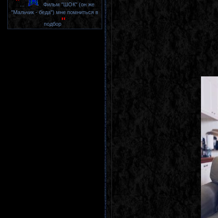
"
...
Фильм "ШОК" (он же
"Мальчик - беда") мне помниться в
"
подбор