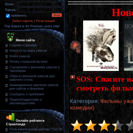
Логин:
Нов
Пароль:
запомнить
Забыл пароль
|
Регистрация
This feature is for Premium users only!
Меню сайта
Главная страница
Новости из мира ужасов
Блоги ужасов
Ритмы страшной музыки
Саундтреки к фильмам ужасов и
триллерам
Обои из фильмов ужасов для
SOS: Спасите на
рабочего стола
Анимационные картинки ужасов
смотреть фильм
для сайтов и форумов
Сообщить о проблеме!
Правообладателям и
Категория
:
Фильмы ужа
рекламодателям
комедии)
Онлайн рейтинги
Страхлэнда
Пользовательский рейтинг "Топ-50
лучших лент"