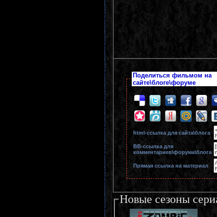
Поделиться фильмом на
сайте\блоге\форуме
html-cсылка для сайта\блога
BB-cсылка для
комментариев\форума\блога
Прямая ссылка на материал
Новые сезоны сери