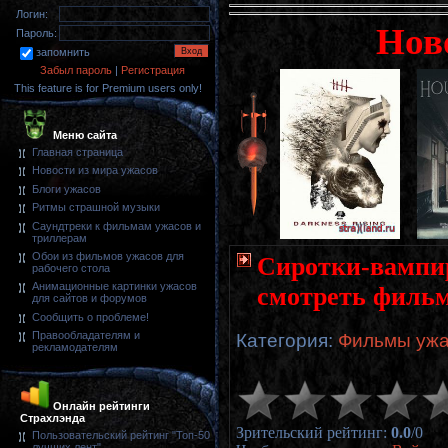
Логин:
Нов
Пароль:
запомнить
Забыл пароль
|
Регистрация
This feature is for Premium users only!
Меню сайта
Главная страница
Новости из мира ужасов
Блоги ужасов
Ритмы страшной музыки
Саундтреки к фильмам ужасов и
триллерам
Обои из фильмов ужасов для
Сиротки-вампиры
рабочего стола
Анимационные картинки ужасов
смотреть фильм
для сайтов и форумов
Сообщить о проблеме!
Правообладателям и
Категория
:
Фильмы ужа
рекламодателям
Онлайн рейтинги
Страхлэнда
Зрительский рейтинг
:
0.0
/
0
Пользовательский рейтинг "Топ-50
лучших лент"