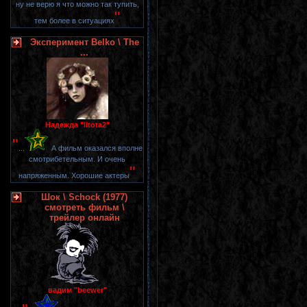
ну не верю я что можно так тупить,
"
тем более в ситуациях
Эксперимент Belko \ The
...
Надежда "litota2"
"
...
А фильм оказался вполне
смотрибетельным. И очень
"
напряженным. Хорошие актеры
Шок \ Schock (1977)
смотреть фильм \
трейлер онлайн
вадим "beewer"