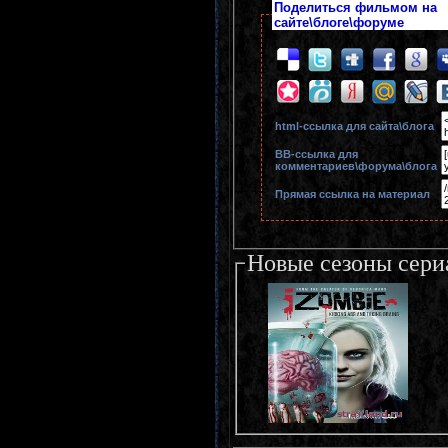
Поделиться фильмом на
сайте\блоге\форуме
html-cсылка для сайта\блога
BB-cсылка для
комментариев\форума\блога
Прямая ссылка на материал
Новые сезоны сери