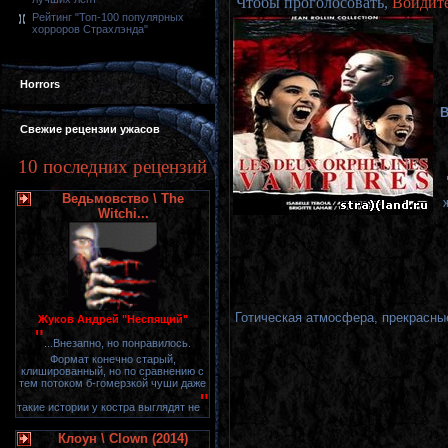
Чтобы проголосовать,
Войдит
Рейтинг "Топ-100 популярных
хорроров Страхлэнда"
Horrors
В
Свежие рецензии ужасов
10 последних рецензий
Ведьмовство \ The
Witchi...
Готическая атмосфера, прекрасные
Жуков Андрей "Неспящий"
"
...Внезапно, но понравилось.
Формат конечно старый,
клишированный, но по сравнению с
тем потоком б-гомерзкой чуши даже
"
такие истории у костра выглядят не
Клоун \ Clown (2014)