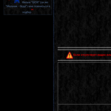
"
...
Фильм "ШОК" (он же
"Мальчик - беда") мне помниться в
"
подбор
Если отсутствует видео или