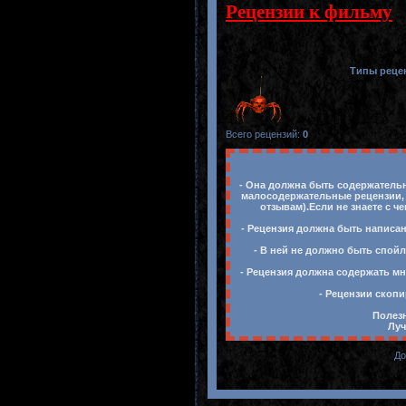
Рецензии к фильму
Типы реце
Всего рецензий
:
0
- Она должна быть содержательн
малосодержательные рецензии, 
отзывам).Если не знаете с ч
- Рецензия должна быть написан
- В ней не должно быть спойл
- Рецензия должна содержать мн
- Рецензии скопи
Полезн
Луч
До