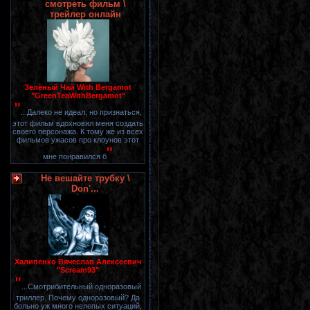
смотреть фильм \
трейлер онлайн
Зелёный Чай With Bergamot
"GreenTeaWithBergamot"
"
...Далеко не идеал, но признаться,
этот фильм вдохновил меня создать
своего персонажа. К тому же из всех
фильмов ужасов про клоунов этот
"
мне понравился б
Не вешайте трубку \
Don'...
Халипенко Вячеслав Алексеевич
"Scream93"
"
...Смотрибительный одноразовый
триллер. Почему одноразовый? Да
больно уж много нелепых ситуаций,