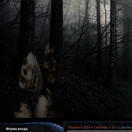
Главная
»
2014
»
Сентябрь
»
16
» Сиротки-
Форма входа