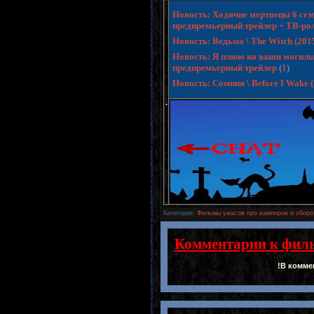
Новость: Ходячие мертвецы 6 сезо
предпремьерный трейлер + ТВ-ро
Новость: Ведьма \ The Witch (20
Новость: Я плюю на ваши могилы 3 
предпремьерный трейлер
(
1
)
Новость: Сомния \ Before I Wake
.
Категория
:
Фильмы ужасов про вампиров и оборо
Комментарии к фил
!В комме