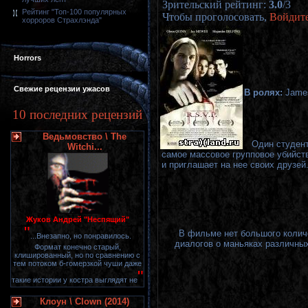
Зрительский рейтинг
:
3.0
/
3
Рейтинг "Топ-100 популярных
Чтобы проголосовать,
Войдит
хорроров Страхлэнда"
Horrors
Свежие рецензии ужасов
В ролях:
Jame
10 последних рецензий
Ведьмовство \ The
Один студент
Witchi...
самое массовое групповое убийств
и приглашает на нее своих друзей
Жуков Андрей "Неспящий"
"
В фильме нет большого количе
...Внезапно, но понравилось.
диалогов о маньяках различных
Формат конечно старый,
клишированный, но по сравнению с
тем потоком б-гомерзкой чуши даже
"
такие истории у костра выглядят не
Клоун \ Clown (2014)