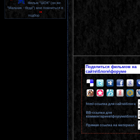
"
...
Фильм "ШОК" (он же
"Мальчик - беда") мне помниться в
"
подбор
Поделиться фильмом на
сайте\блоге\форуме
html-cсылка для сайта\блога
BB-cсылка для
комментариев\форума\блога
Прямая ссылка на материал