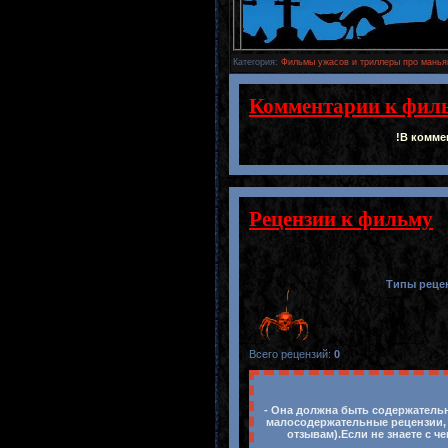
Категория
:
Фильмы ужасов и триллеры про манья
Комментарии к фил
!В комме
Рецензии к фильму
Типы реце
Всего рецензий
:
0
- Она должна быть содержательн
малосодержательные рецензии, 
отзывам).Если не знаете с ч