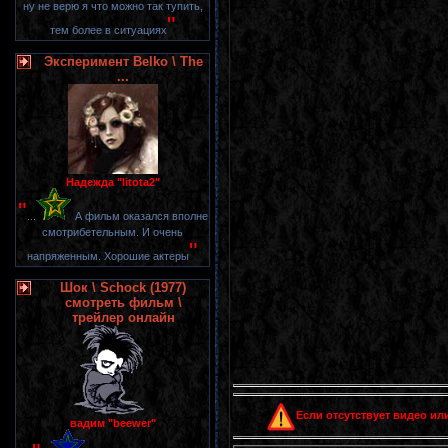
ну не верю я что можно так тупить,
"
тем более в ситуациях
Эксперимент Belko \ The
...
Надежда "litota2"
"
...
А фильм оказался вполне
смотрибетельным. И очень
"
напряженным. Хорошие актеры
Шок \ Schock (1977)
смотреть фильм \
трейлер онлайн
Если отсутствует видео или
вадим "beewer"