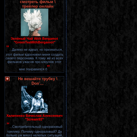
смотреть фильм \
трейлер онлайн
Зелёный Чай With Bergamot
"GreenTeaWithBergamot"
"
...Далеко не идеал, но признаться,
этот фильм вдохновил меня создать
своего персонажа. К тому же из всех
фильмов ужасов про клоунов этот
"
мне понравился б
Не вешайте трубку \
Don'...
Халипенко Вячеслав Алексеевич
"Scream93"
"
...Смотрибительный одноразовый
триллер. Почему одноразовый? Да
больно уж много нелепых ситуаций,