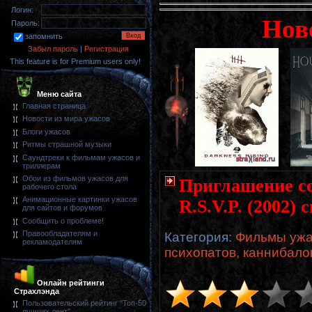
Логин:
Нов
Пароль:
запомнить
Забыл пароль
|
Регистрация
This feature is for Premium users only!
Меню сайта
Главная страница
Новости из мира ужасов
Блоги ужасов
Ритмы страшной музыки
Саундтреки к фильмам ужасов и
триллерам
Обои из фильмов ужасов для
Приглашение со
рабочего стола
Анимационные картинки ужасов
R.S.V.P. (2002)
для сайтов и форумов
Сообщить о проблеме!
Правообладателям и
Категория
:
Фильмы ужа
рекламодателям
психопатов, каннибало
Онлайн рейтинги
Страхлэнда
Пользовательский рейтинг "Топ-50
лучших лент"