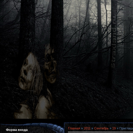
Главная
»
2011
»
Сентябрь
»
19
» Приглаше
Форма входа