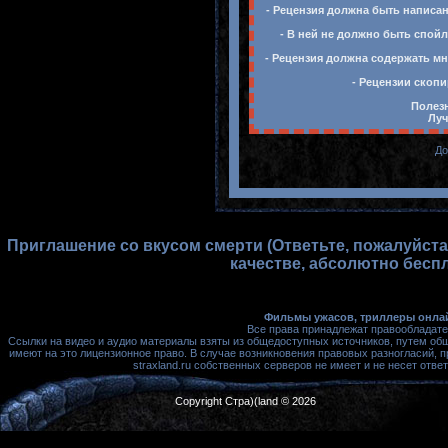
- Рецензия должна быть написан
- В ней не должно быть спойл
- Рецензия должна содержать мн
- Рецензии скопи
Полезн
Луч
До
Приглашение со вкусом смерти (Ответьте, пожалуйста) 
качестве, абсолютно беспл
Фильмы ужасов, триллеры онлай
Все права принадлежат правообладате
Ссылки на видео и аудио материалы взяты из общедоступных источников, путем об
имеют на это лицензионное право. В случае возникновения правовых разногласий, 
straxland.ru собственных серверов не имеет и не несет от
Copyright Стра)(land © 2026