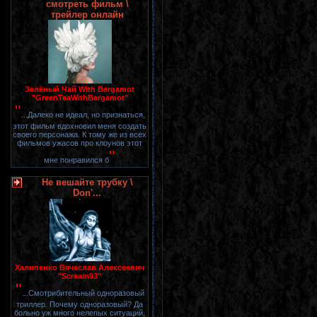
смотреть фильм \
трейлер онлайн
Зелёный Чай With Bergamot
"GreenTeaWithBergamot"
"
...Далеко не идеал, но признаться,
этот фильм вдохновил меня создать
своего персонажа. К тому же из всех
фильмов ужасов про клоунов этот
"
мне понравился б
Не вешайте трубку \
Don'...
Халипенко Вячеслав Алексеевич
"Scream93"
"
...Смотрибительный одноразовый
триллер. Почему одноразовый? Да
больно уж много нелепых ситуаций,