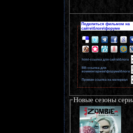
Поделиться фильмом на
сайте\блоге\форуме
html-cсылка для сайта\блога
BB-cсылка для
комментариев\форума\блога
Прямая ссылка на материал
Новые сезоны сери