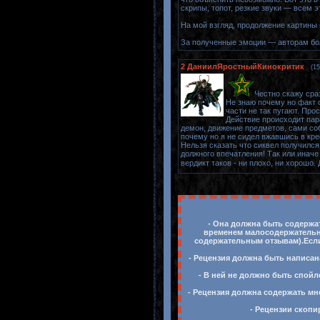
скрипы, топот, резкие звуки — всем э
На мой взгляд, продолжение картины 
За полученные эмоции — авторам бо
2
ДаниилЯростныйКинокритик
(15
Честно скажу сра
Не знаю почему но факт о
части не так пугают. Пр
Действие происходит пар
демон, движение предметов, сами соб
почему но я не сидел вжавшись в кре
Нельзя сказать что сиквел получился
должного впечатления! Так или иначе
вердикт таков - ни плохо, ни хорошо.
- Она должна быть содержат
временем малосодержательны
содержательным отзывам).Если 
- Рецензия должна быть написан
- В ней не должно быть спойл
- Рецензия должна содержать мн
- Рецензии скопи