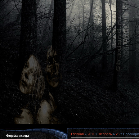
Главная
»
2011
»
Февраль
»
26
» Паранорма
Форма входа