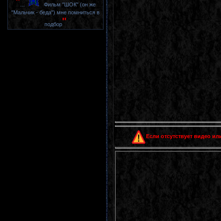
"
...
Фильм "ШОК" (он же
"Мальчик - беда") мне помниться в
"
подбор
Если отсутствует видео или