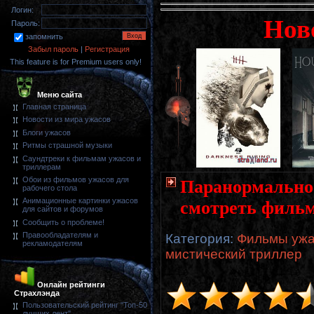
Логин:
Нов
Пароль:
запомнить
Забыл пароль
|
Регистрация
This feature is for Premium users only!
Меню сайта
Главная страница
Новости из мира ужасов
Блоги ужасов
Ритмы страшной музыки
Саундтреки к фильмам ужасов и
триллерам
Обои из фильмов ужасов для
Паранормальное 
рабочего стола
Анимационные картинки ужасов
смотреть фильм
для сайтов и форумов
Сообщить о проблеме!
Правообладателям и
Категория
:
Фильмы ужас
рекламодателям
мистический триллер
Онлайн рейтинги
Страхлэнда
Пользовательский рейтинг "Топ-50
лучших лент"