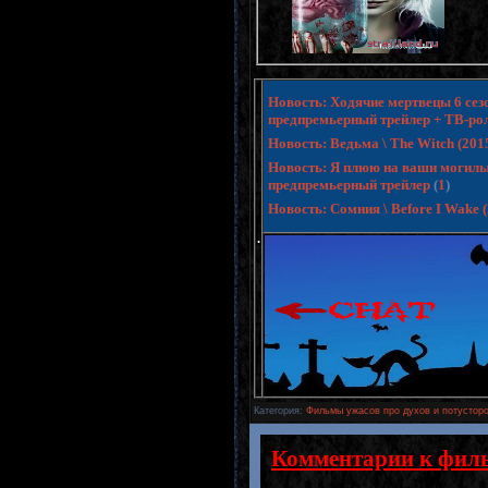
Новость: Ходячие мертвецы 6 сезо
предпремьерный трейлер + ТВ-ро
Новость: Ведьма \ The Witch (20
Новость: Я плюю на ваши могилы 3 
предпремьерный трейлер
(
1
)
Новость: Сомния \ Before I Wake
.
Категория
:
Фильмы ужасов про духов и потусторо
Комментарии к фил