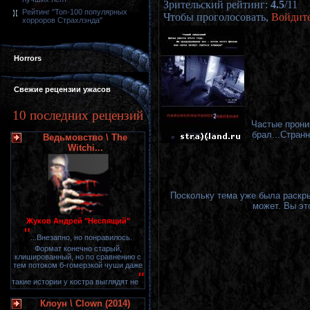
Зрительский рейтинг
:
4.5
/
11
Рейтинг "Топ-100 популярных
Чтобы проголосовать,
Войдит
хорроров Страхлэнда"
Horrors
Свежие рецензии ужасов
10 последних рецензий
Частые прони
брал...Странн
Ведьмовство \ The
Witchi...
Поскольку тема уже была раскры
может. Вы эт
Жуков Андрей "Неспящий"
"
...Внезапно, но понравилось.
Формат конечно старый,
клишированный, но по сравнению с
тем потоком б-гомерзкой чуши даже
"
такие истории у костра выглядят не
Клоун \ Clown (2014)