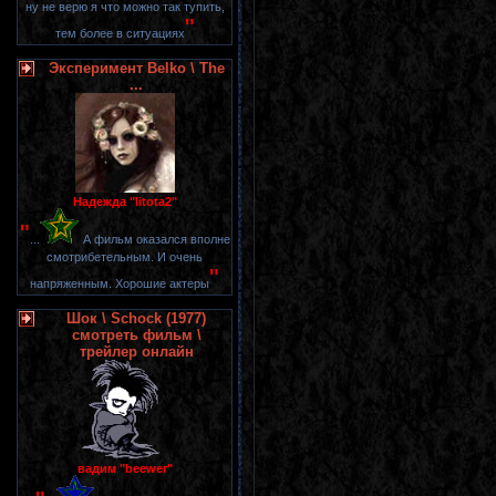
ну не верю я что можно так тупить,
"
тем более в ситуациях
Эксперимент Belko \ The
...
Надежда "litota2"
"
...
А фильм оказался вполне
смотрибетельным. И очень
"
напряженным. Хорошие актеры
Шок \ Schock (1977)
смотреть фильм \
трейлер онлайн
вадим "beewer"