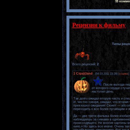
!В комме
Рецензии к фильму
Типы реце
Всего рецензий
:
2
1
Стра)(land
(04.03.2011 23:28) [
ссылка
]
После выхода пер
от которого сердце стучи
наступил день.
Так долго ожидал вторую часть и спе
И, честно говоря, ожидал, что втора
превзошел ожидания! Сюжет — абсолю
переходить к все более пугающим и 
Да — две трети фильма более изобил
наблюдаешь за симами в одноименной
происходящего. Не многие картины м
кино.» Но здесь все иначе. Очень за
что объяснить невозможно. Вот это в 