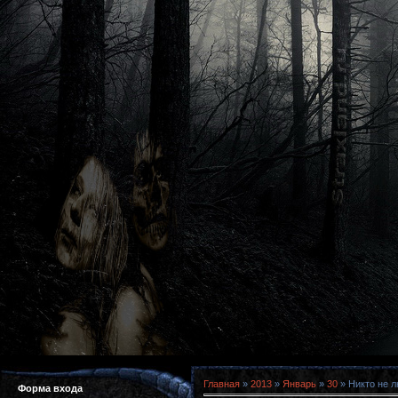
Главная
»
2013
»
Январь
»
30
» Никто не л
Форма входа