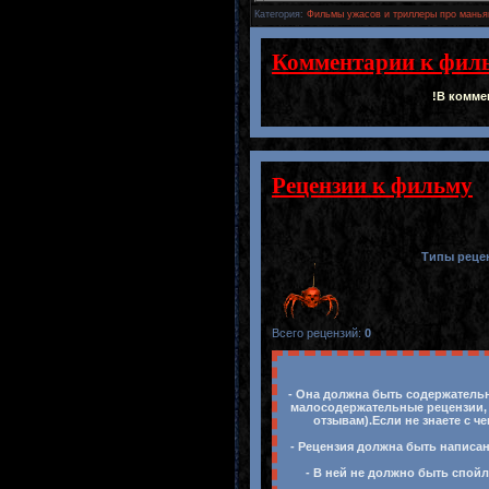
Категория
:
Фильмы ужасов и триллеры про манья
Комментарии к фил
!В комме
Рецензии к фильму
Типы реце
Всего рецензий
:
0
- Она должна быть содержательн
малосодержательные рецензии, 
отзывам).Если не знаете с ч
- Рецензия должна быть написан
- В ней не должно быть спойл