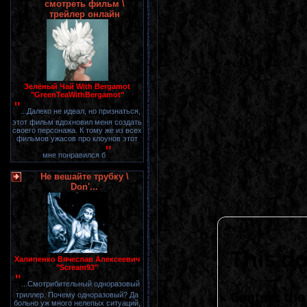
смотреть фильм \
трейлер онлайн
Зелёный Чай With Bergamot
"GreenTeaWithBergamot"
"
...Далеко не идеал, но признаться,
этот фильм вдохновил меня создать
своего персонажа. К тому же из всех
фильмов ужасов про клоунов этот
"
мне понравился б
Не вешайте трубку \
Don'...
Халипенко Вячеслав Алексеевич
"Scream93"
"
...Смотрибительный одноразовый
триллер. Почему одноразовый? Да
больно уж много нелепых ситуаций,