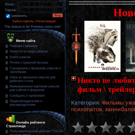
Логин:
Нов
Пароль:
запомнить
Забыл пароль
|
Регистрация
This feature is for Premium users only!
Меню сайта
Главная страница
Новости из мира ужасов
Блоги ужасов
Ритмы страшной музыки
Саундтреки к фильмам ужасов и
триллерам
Обои из фильмов ужасов для
Никто не любит 
рабочего стола
Анимационные картинки ужасов
фильм \ трейле
для сайтов и форумов
Сообщить о проблеме!
Правообладателям и
Категория
:
Фильмы ужа
рекламодателям
психопатов, каннибало
Онлайн рейтинги
Страхлэнда
Пользовательский рейтинг "Топ-50
лучших лент"