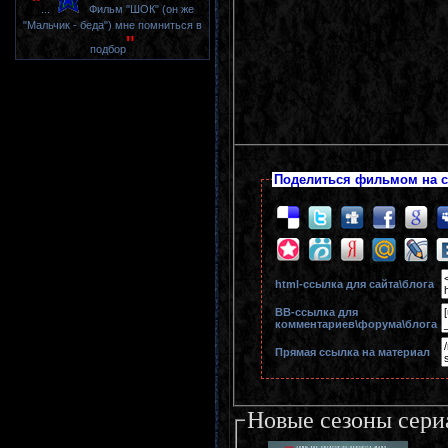
"
...
Фильм "ШОК" (он же
"Мальчик - беда") мне помниться в
"
подбор
Поделиться фильмом на с
html-cсылка для сайта\блога
BB-cсылка для
комментариев\форума\блога
Прямая ссылка на материал
Новые сезоны сери