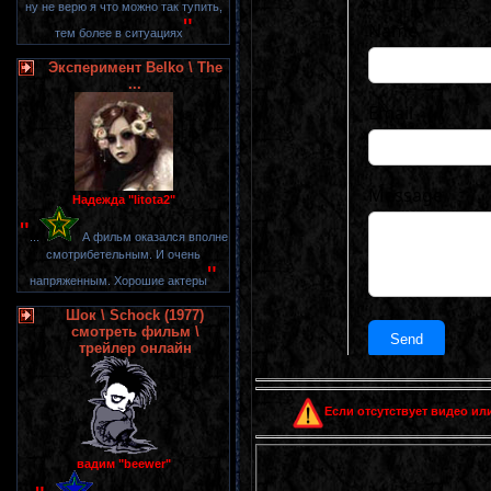
ну не верю я что можно так тупить,
"
тем более в ситуациях
Эксперимент Belko \ The
...
Надежда "litota2"
"
...
А фильм оказался вполне
смотрибетельным. И очень
"
напряженным. Хорошие актеры
Шок \ Schock (1977)
смотреть фильм \
трейлер онлайн
Если отсутствует видео или
вадим "beewer"