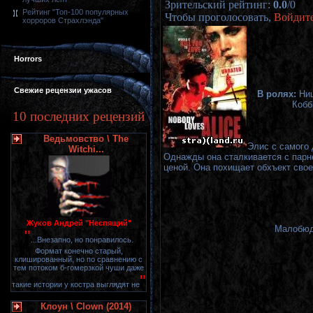
Зрительский рейтинг
:
0.0
/
0
Рейтинг "Топ-100 популярных
Чтобы проголосовать,
Войдит
хорроров Страхлэнда"
Horrors
Свежие рецензии ужасов
В ролях:
Ни
Кобб
10 последних рецензий
Ведьмовство \ The
Элис с самого 
Witchi...
Однажды она сталкивается с парне
ценой. Она похищает обхъект своег
Жуков Андрей "Неспящий"
Малобюдж
"
...Внезапно, но понравилось.
Формат конечно старый,
клишированный, но по сравнению с
тем потоком б-гомерзкой чуши даже
"
такие истории у костра выглядят не
Клоун \ Clown (2014)