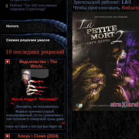
Зрительский рейтинг
:
1.8
/
8
Рейтинг "Топ-100 популярных
Чтобы проголосовать,
Войдит
хорроров Страхлэнда"
Horrors
Свежие рецензии ужасов
10 последних рецензий
Ведьмовство \ The
Witchi...
Жуков Андрей "Неспящий"
"
...Внезапно, но понравилось.
Формат конечно старый,
клишированный, но по сравнению с
тем потоком б-гомерзкой чуши даже
"
такие истории у костра выглядят не
Клоун \ Clown (2014)