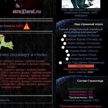
Обои "Другой мир 2: Эволюция \
Underworld: Evolution, 2005"
Wallpapers
Наш страшный опрос
ору
(Нажать)
(24\7)
Самый убедительный серийный
киноубийца или маньяк?
Фредди Крюгер (Ул.Вязов)
Джейсон Вурхиз (Пятница 13)
Майкл Майерс (Хэллоуин)
Ганнибал Лектер (Мол.ягнят)
Норман Бейтс (Психо)
тому поджанру и стилю:
Джон Крамер (Пила)
Кэндимэн (Candyman)
08) смотреть фильм \ трейлер онлайн
Суини Тодд (Демон-Парикмахер)
vellers (2011) смотреть фильм \ трейлер
онлайн
Результаты
|
Архив опросов
005) смотреть фильм \ трейлер онлайн
Всего ответов:
8889
 II (2007) смотреть фильм \ трейлер онлайн
 (2006) смотреть фильм \ трейлер онлайн
(2010) смотреть фильм \ трейлер онлайн
Состав Страхлэнда
III (2011) смотреть фильм \ трейлер онлайн
La Petite Mort (2009) смотреть фильм \
трейлер онлайн
Зомбилюбители: 1207
Вампироманы: 215
Монстроманы: 153
Призракоманы: 591
агрузка...
Любители всех жанров: 7413
----------------
Присоединиться к одной из групп