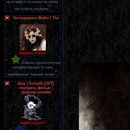
ну не верю я что можно так тупить,
"
тем более в ситуациях
Эксперимент Belko \ The
...
Надежда "litota2"
"
...
А фильм оказался вполне
смотрибетельным. И очень
"
напряженным. Хорошие актеры
Шок \ Schock (1977)
смотреть фильм \
трейлер онлайн
вадим "beewer"