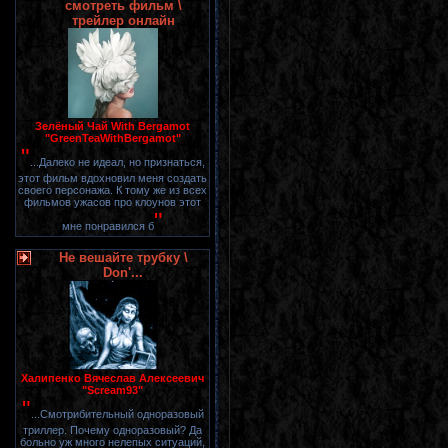
смотреть фильм \
трейлер онлайн
Зелёный Чай With Bergamot
"GreenTeaWithBergamot"
"
...Далеко не идеал, но признаться,
этот фильм вдохновил меня создать
своего персонажа. К тому же из всех
фильмов ужасов про клоунов этот
"
мне понравился б
Не вешайте трубку \
Don'...
Халипенко Вячеслав Алексеевич
"Scream93"
"
...Смотрибительный одноразовый
триллер. Почему одноразовый? Да
больно уж много нелепых ситуаций,