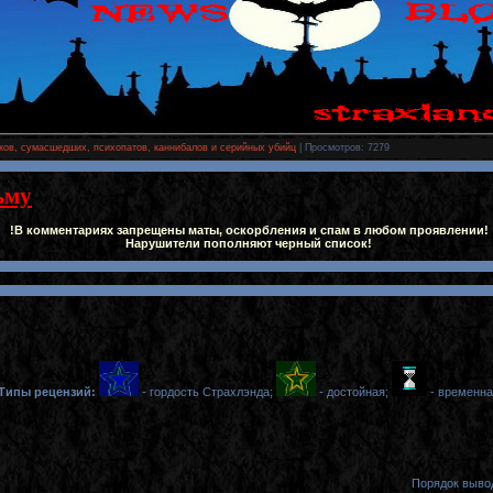
ков, сумасшедших, психопатов, каннибалов и серийных убийц
|
Просмотров
: 7279
ьму
!В комментариях запрещены маты, оскорбления и спам в любом проявлении!
Нарушители пополняют черный список!
Типы рецензий:
- гордость Страхлэнда;
- достойная;
- временна
Порядок выво