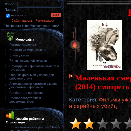
Логин:
Пароль:
запомнить
Забыл пароль
|
Регистрация
This feature is for Premium users only!
Меню сайта
Главная страница
Новости из мира ужасов
Блоги ужасов
Ритмы страшной музыки
Саундтреки к фильмам ужасов и
триллерам
Обои из фильмов ужасов для
Маленькая смерт
рабочего стола
Анимационные картинки ужасов
(2014) смотреть
для сайтов и форумов
Сообщить о проблеме!
Правообладателям и
Категория
:
Фильмы ужа
рекламодателям
и серийных убийц
Онлайн рейтинги
Страхлэнда
Пользовательский рейтинг "Топ-50
лучших лент"