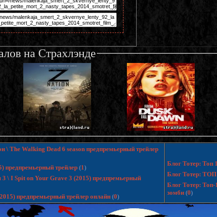
алов на Страхлэнде
н \ The Walking Dead 6 season предпремьерный трейлер
Блог Тотер: Топ
15) предпремьерный трейлер
(
1
)
Блог Тотер: ТОП
 \ I Spit on Your Grave 3 (2015) предпремьерный
Блог Тотер: Топ
зомби
(
0
)
 (2015) предпремьерный трейлер онлайн
(
0
)