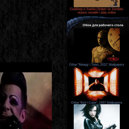
Снайпер и Зомби (Sniper vs Zombie)
играть онлайн \ play online
Обои для рабочего стола
Обои "Между \ Twixt, 2011" Wallpapers
Обои "Куб \ Cube", 1997 Wallpapers