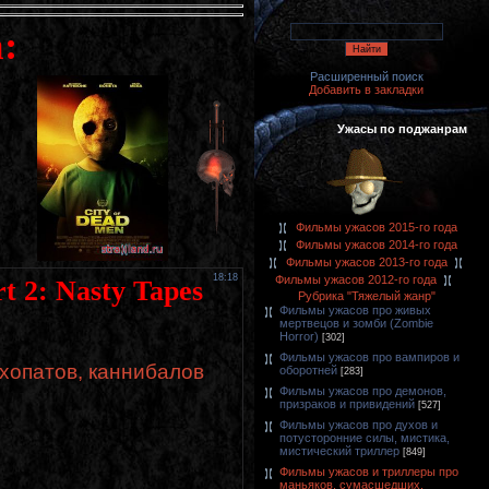
:
Расширенный поиск
Добавить в закладки
Ужасы по поджанрам
Фильмы ужасов 2015-го года
Фильмы ужасов 2014-го года
Фильмы ужасов 2013-го года
18:18
Фильмы ужасов 2012-го года
 2: Nasty Tapes
Рубрика "Тяжелый жанр"
Фильмы ужасов про живых
мертвецов и зомби (Zombie
Horror)
[302]
Фильмы ужасов про вампиров и
хопатов, каннибалов
оборотней
[283]
Фильмы ужасов про демонов,
призраков и привидений
[527]
Фильмы ужасов про духов и
потусторонние силы, мистика,
мистический триллер
[849]
Фильмы ужасов и триллеры про
маньяков, сумасшедших,