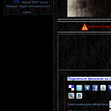
"
...
Фильм "ШОК" (он же
"Мальчик - беда") мне помниться в
"
подбор
Если отсутствуе
Поделиться фильмом на с
html-cсылка для сайта\блога