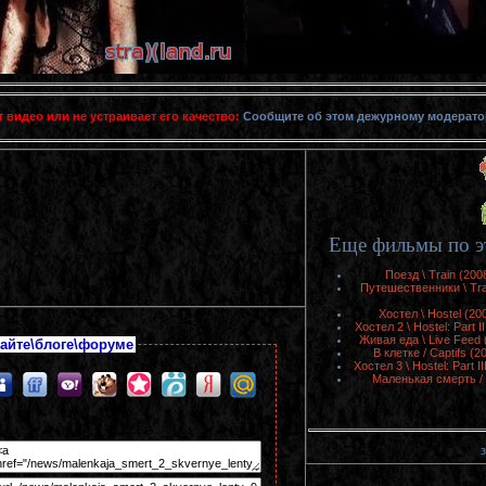
т видео или не устраивает его качество:
Сообщите об этом дежурному модерат
Еще фильмы по э
Поезд \ Train (20
Путешественники \ Tra
Хостел \ Hostel (2
Хостел 2 \ Hostel: Part
Живая еда \ Live Feed
айте\блоге\форуме
В клетке / Captifs 
Хостел 3 \ Hostel: Part 
Маленькая смерть / 
з