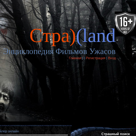
Cтра)
(land
Энциклопедия Фильмов Ужасов
Главная
|
|
Регистрация
|
Вход
ейлер онлайн
Страшный поиск