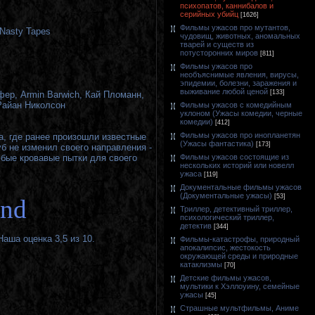
психопатов, каннибалов и
серийных убийц
[1626]
Фильмы ужасов про мутантов,
 Nasty Tapes
чудовищ, животных, аномальных
тварей и существ из
потусторонних миров
[811]
Фильмы ужасов про
необъяснимые явления, вирусы,
эпидемии, болезни, заражения и
выживание любой ценой
[133]
ер, Armin Barwich, Кай Пломанн,
 Райан Николсон
Фильмы ужасов с комедийным
уклоном (Ужасы комедии, черные
комедии)
[412]
Фильмы ужасов про инопланетян
, где ранее произошли известные
(Ужасы фантастика)
[173]
б не изменил своего направления -
Фильмы ужасов состоящие из
юбые кровавые пытки для своего
нескольких историй или новелл
ужаса
[119]
Документальные фильмы ужасов
(Документальные ужасы)
[53]
and
Триллер, детективный триллер,
психологический триллер,
детектив
[344]
аша оценка 3,5 из 10.
Фильмы-катастрофы, природный
апокалипсис, жестокость
окружающей среды и природные
катаклизмы
[70]
Детские фильмы ужасов,
мультики к Хэллоуину, семейные
ужасы
[45]
Страшные мультфильмы, Аниме