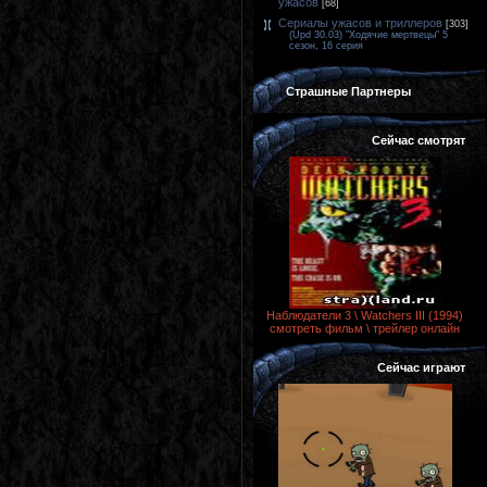
ужасов
[68]
Сериалы ужасов и триллеров
[303]
(Upd 30.03) "Ходячие мертвецы" 5
сезон, 16 серия
Страшные Партнеры
Сейчас смотрят
Наблюдатели 3 \ Watchers III (1994)
смотреть фильм \ трейлер онлайн
Сейчас играют