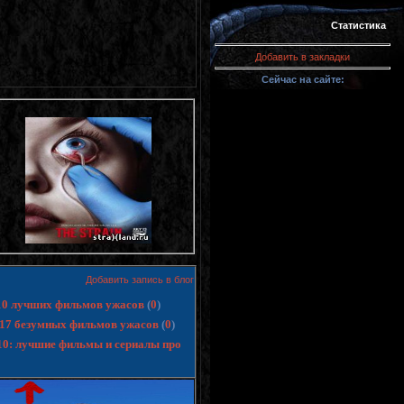
Статистика
Добавить в закладки
Сейчас на сайте:
Добавить запись в блог
 10 лучших фильмов ужасов
(
0
)
17 безумных фильмов ужасов
(
0
)
-10: лучшие фильмы и сериалы про