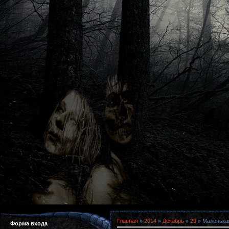
Главная
»
2014
»
Декабрь
»
29
» Маленькая
Форма входа