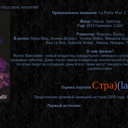
е
под свои логином!
Оригинальное название:
La Petite Mort 2:
Жанр:
Ужасы, триллер
Год:
2014 Германия, США
Режиссер:
Марсель Вальц
В ролях:
Мика Мец, Анника Штраус, Yvonne Wölke, Микаела Шеф
Bea La Bea, Gabriela Wirbel, ,Николь Нюкирш,
О чем фильм?
Матео Максиоме - новый владелец скандального немецкого клуба
кровавые события. Даже после смены владельца экзотический клу
богатые люди за солидные деньги все также могут заказать л
удовольствия.
Cтра)
(l
Оценка портала
Продолжение кровавой немецкой истории 2009 года. Н
Первый источник: