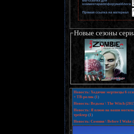
BB-cсылка для
комментариев\форума\блога
Прямая ссылка на материал
Новые сезоны сери
Новость: Ходячие мертвецы 6 сезо
+ ТВ-ролик
(
1
)
Новость: Ведьма \ The Witch (20
Новость: Я плюю на ваши могилы 3
трейлер
(
1
)
Новость: Сомния \ Before I Wake
.