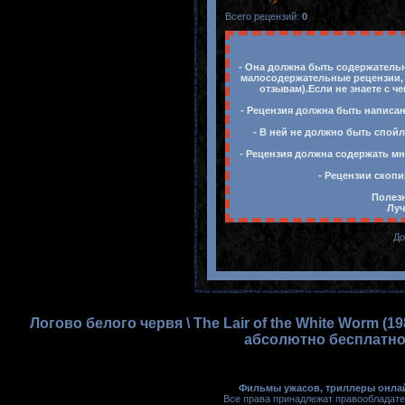
Всего рецензий
:
0
- Она должна быть содержательн
малосодержательные рецензии, 
отзывам).Если не знаете с ч
- Рецензия должна быть написан
- В ней не должно быть спойл
- Рецензия должна содержать мн
- Рецензии скопи
Полезн
Луч
До
Логово белого червя \ The Lair of the White Worm 
абсолютно бесплатно,
Фильмы ужасов, триллеры онлай
Все права принадлежат правообладате