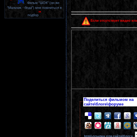
"
...
Фильм "ШОК" (он же
"Мальчик - беда") мне помниться в
"
подбор
Если отсутствует видео или
Поделиться фильмом на
сайте\блоге\форуме
html-cсылка для сайта\блога