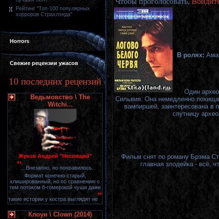
Чтобы проголосовать,
Войдит
Рейтинг "Топ-100 популярных
хорроров Страхлэнда"
Horrors
В ролях:
Ама
Свежие рецензии ужасов
10 последних рецензий
Один архео
Ведьмовство \ The
Сильвия. Она немедленно похищае
Witchi...
вампиршей, заинтересована в п
спутницу архео
Жуков Андрей "Неспящий"
Фильм снят по роману Брэма Ст
"
главная злодейка - всё, ч
...Внезапно, но понравилось.
Формат конечно старый,
клишированный, но по сравнению с
тем потоком б-гомерзкой чуши даже
"
такие истории у костра выглядят не
Клоун \ Clown (2014)