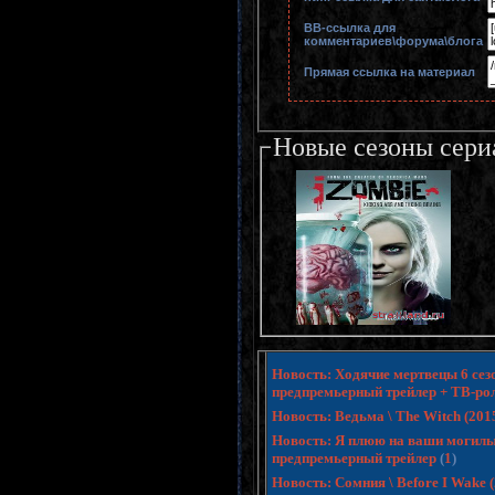
BB-cсылка для
комментариев\форума\блога
Прямая ссылка на материал
Новые сезоны сери
Новость: Ходячие мертвецы 6 сезо
предпремьерный трейлер + ТВ-ро
Новость: Ведьма \ The Witch (20
Новость: Я плюю на ваши могилы 3 
предпремьерный трейлер
(
1
)
Новость: Сомния \ Before I Wake