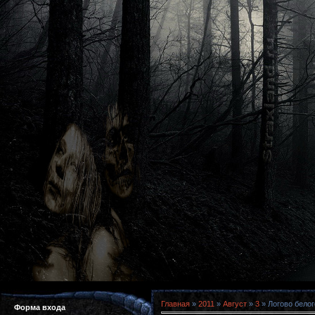
Главная
»
2011
»
Август
»
3
» Логово белог
Форма входа