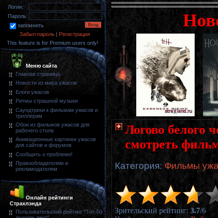
Логин:
Нов
Пароль:
запомнить
Забыл пароль
|
Регистрация
This feature is for Premium users only!
Меню сайта
Главная страница
Новости из мира ужасов
Блоги ужасов
Ритмы страшной музыки
Саундтреки к фильмам ужасов и
триллерам
Обои из фильмов ужасов для
Логово белого ч
рабочего стола
Анимационные картинки ужасов
смотреть фильм
для сайтов и форумов
Сообщить о проблеме!
Правообладателям и
Категория
:
Фильмы ужа
рекламодателям
Онлайн рейтинги
Страхлэнда
Зрительский рейтинг
:
3.7
/
6
Пользовательский рейтинг "Топ-50
лучших лент"