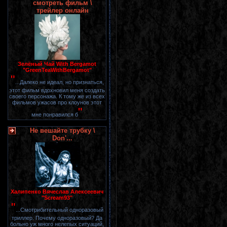
смотреть фильм \
трейлер онлайн
Зелёный Чай With Bergamot
"GreenTeaWithBergamot"
"
...Далеко не идеал, но признаться,
этот фильм вдохновил меня создать
своего персонажа. К тому же из всех
фильмов ужасов про клоунов этот
"
мне понравился б
Не вешайте трубку \
Don'...
Халипенко Вячеслав Алексеевич
"Scream93"
"
...Смотрибительный одноразовый
триллер. Почему одноразовый? Да
больно уж много нелепых ситуаций,