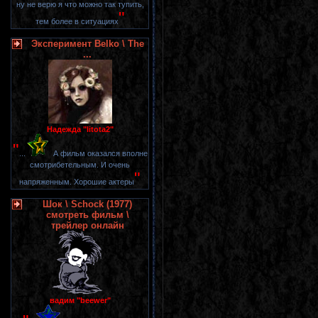
ну не верю я что можно так тупить,
"
тем более в ситуациях
Эксперимент Belko \ The
...
Надежда "litota2"
"
...
А фильм оказался вполне
смотрибетельным. И очень
"
напряженным. Хорошие актеры
Шок \ Schock (1977)
смотреть фильм \
трейлер онлайн
вадим "beewer"