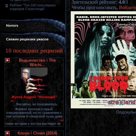
Зрительский рейтинг
:
4.0
/
1
Рейтинг "Топ-100 популярных
Чтобы проголосовать,
Войдит
хорроров Страхлэнда"
Horrors
Свежие рецензии ужасов
10 последних рецензий
Ведьмовство \ The
Witchi...
Жуков Андрей "Неспящий"
"
...Внезапно, но понравилось.
Формат конечно старый,
Олдскульн
клишированный, но по сравнению с
тем потоком б-гомерзкой чуши даже
"
такие истории у костра выглядят не
Клоун \ Clown (2014)