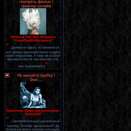
смотреть фильм \
трейлер онлайн
Зелёный Чай With Bergamot
"GreenTeaWithBergamot"
"
...Далеко не идеал, но признаться,
этот фильм вдохновил меня создать
своего персонажа. К тому же из всех
фильмов ужасов про клоунов этот
"
мне понравился б
Не вешайте трубку \
Don'...
Халипенко Вячеслав Алексеевич
"Scream93"
"
...Смотрибительный одноразовый
триллер. Почему одноразовый? Да
больно уж много нелепых ситуаций,