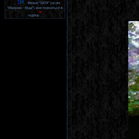
"
...
Фильм "ШОК" (он же
"Мальчик - беда") мне помниться в
"
подбор