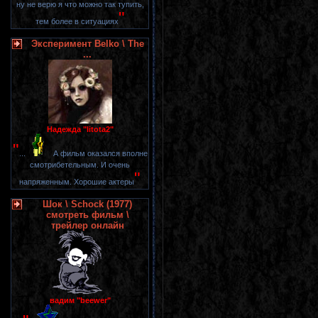
ну не верю я что можно так тупить,
"
тем более в ситуациях
Эксперимент Belko \ The
...
Надежда "litota2"
"
...
А фильм оказался вполне
смотрибетельным. И очень
"
напряженным. Хорошие актеры
Шок \ Schock (1977)
смотреть фильм \
трейлер онлайн
вадим "beewer"