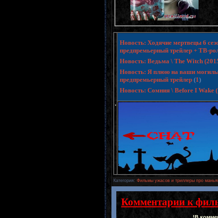
Новость: Ходячие мертвецы 6 сезо
предпремьерный трейлер + ТВ-ро
Новость: Ведьма \ The Witch (20
Новость: Я плюю на ваши могилы 3 
предпремьерный трейлер
(
1
)
Новость: Сомния \ Before I Wake
.
Категория
:
Фильмы ужасов и триллеры про манья
Комментарии к фил
!В комме