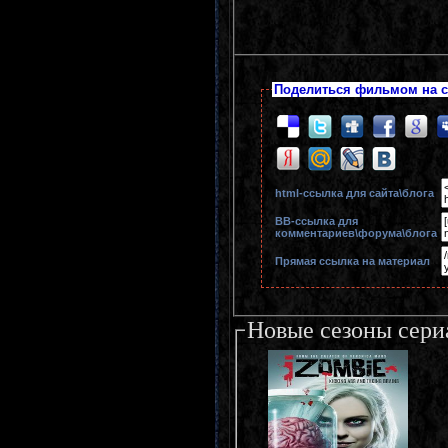
Поделиться фильмом на с
html-cсылка для сайта\блога
BB-cсылка для
комментариев\форума\блога
Прямая ссылка на материал
Новые сезоны сери