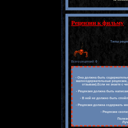
Рецензии к фильму
Типы реце
Всего рецензий
:
0
- Она должна быть содержательн
малосодержательные рецензии, 
отзывам).Если не знаете с ч
- Рецензия должна быть написан
- В ней не должно быть спойл
- Рецензия должна содержать мн
- Рецензии скопи
Полезн
Луч