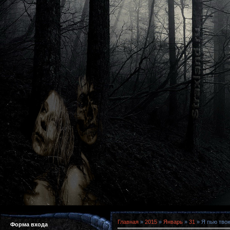
Главная
»
2015
»
Январь
»
31
» Я пью твою
Форма входа