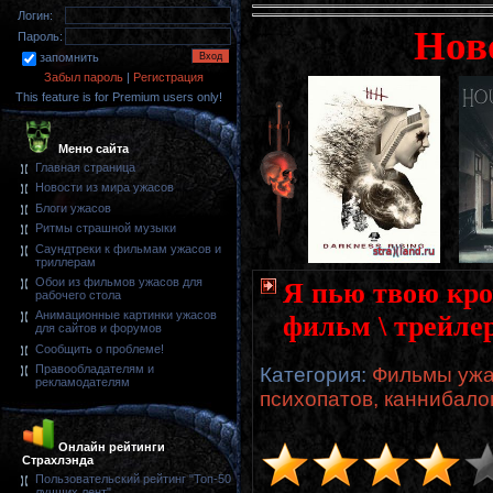
Логин:
Нов
Пароль:
запомнить
Забыл пароль
|
Регистрация
This feature is for Premium users only!
Меню сайта
Главная страница
Новости из мира ужасов
Блоги ужасов
Ритмы страшной музыки
Саундтреки к фильмам ужасов и
триллерам
Обои из фильмов ужасов для
Я пью твою кров
рабочего стола
Анимационные картинки ужасов
фильм \ трейле
для сайтов и форумов
Сообщить о проблеме!
Правообладателям и
Категория
:
Фильмы ужа
рекламодателям
психопатов, каннибало
Онлайн рейтинги
Страхлэнда
Пользовательский рейтинг "Топ-50
лучших лент"