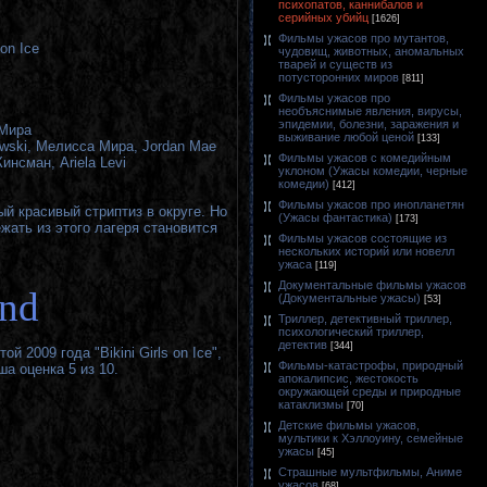
психопатов, каннибалов и
серийных убийц
[1626]
Фильмы ужасов про мутантов,
on Ice
чудовищ, животных, аномальных
тварей и существ из
потусторонних миров
[811]
Фильмы ужасов про
необъяснимые явления, вирусы,
эпидемии, болезни, заражения и
Мира
выживание любой ценой
[133]
kewski, Мелисса Мира, Jordan Mae
Фильмы ужасов с комедийным
Кинсман, Ariela Levi
уклоном (Ужасы комедии, черные
комедии)
[412]
Фильмы ужасов про инопланетян
й красивый стриптиз в округе. Но
(Ужасы фантастика)
[173]
жать из этого лагеря становится
Фильмы ужасов состоящие из
нескольких историй или новелл
ужаса
[119]
Документальные фильмы ужасов
and
(Документальные ужасы)
[53]
Триллер, детективный триллер,
психологический триллер,
детектив
[344]
 2009 года "Bikini Girls on Ice",
Фильмы-катастрофы, природный
а оценка 5 из 10.
апокалипсис, жестокость
окружающей среды и природные
катаклизмы
[70]
Детские фильмы ужасов,
мультики к Хэллоуину, семейные
ужасы
[45]
Страшные мультфильмы, Аниме
ужасов
[68]