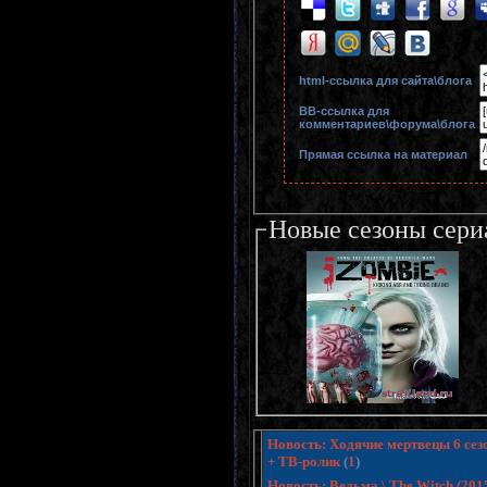
html-cсылка для сайта\блога
BB-cсылка для
комментариев\форума\блога
Прямая ссылка на материал
Новые сезоны сери
Новость: Ходячие мертвецы 6 сезо
+ ТВ-ролик
(
1
)
Новость: Ведьма \ The Witch (20