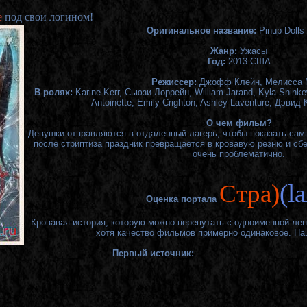
е
под свои логином!
Оригинальное название:
Pinup Dolls 
Жанр:
Ужасы
Год:
2013 США
Режиссер:
Джофф Клейн, Мелисса 
В ролях:
Karine Kerr, Сьюзи Лоррейн, William Jarand, Kyla Shin
Antoinette, Emily Crighton, Ashley Laventure, Дэвид 
О чем фильм?
Девушки отправляются в отдаленный лагерь, чтобы показать самы
после стриптиза праздник превращается в кровавую резню и сбе
очень проблематично.
Cтра)
(l
Оценка портала
Кровавая история, которую можно перепутать с одноименной лентой
хотя качество фильмов примерно одинаковое. Наш
Первый источник: