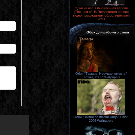
Одни из нас. Обновленная версия
(The Last of Us Remastered) полное
видео прохождение, обзор, геймплей
игры
Обои для рабочего стола
Обои "Тамара: Несущая смерть \
Tamara, 2005" Wallpapers
Обои "Зомби по имени Фидо \ Fido",
2006 Wallpapers