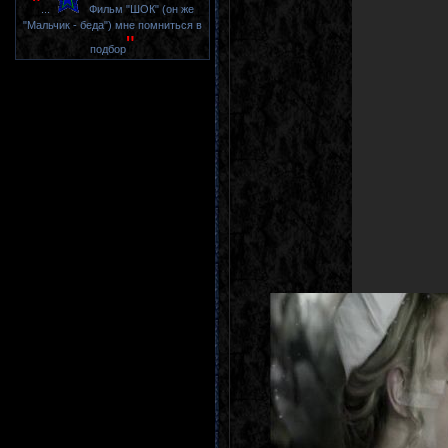
"
...
Фильм "ШОК" (он же
"Мальчик - беда") мне помниться в
"
подбор