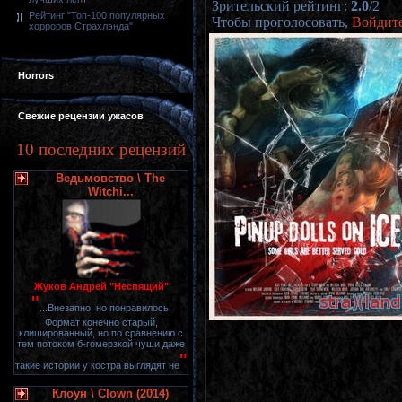
Зрительский рейтинг
:
2.0
/
2
Рейтинг "Топ-100 популярных
Чтобы проголосовать,
Войдит
хорроров Страхлэнда"
Horrors
Свежие рецензии ужасов
10 последних рецензий
Ведьмовство \ The
Witchi...
Жуков Андрей "Неспящий"
"
...Внезапно, но понравилось.
Формат конечно старый,
клишированный, но по сравнению с
тем потоком б-гомерзкой чуши даже
"
такие истории у костра выглядят не
Клоун \ Clown (2014)