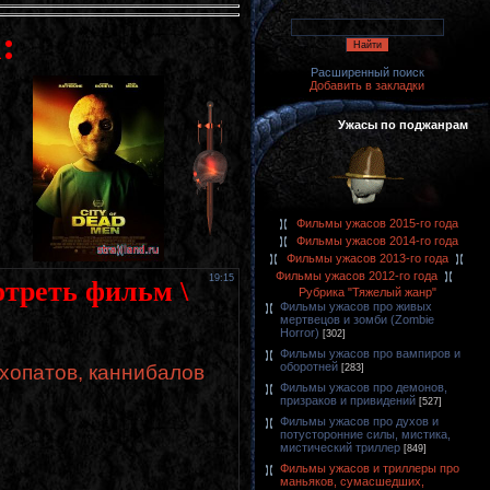
:
Расширенный поиск
Добавить в закладки
Ужасы по поджанрам
Фильмы ужасов 2015-го года
Фильмы ужасов 2014-го года
Фильмы ужасов 2013-го года
Фильмы ужасов 2012-го года
19:15
мотреть фильм \
Рубрика "Тяжелый жанр"
Фильмы ужасов про живых
мертвецов и зомби (Zombie
Horror)
[302]
Фильмы ужасов про вампиров и
оборотней
хопатов, каннибалов
[283]
Фильмы ужасов про демонов,
призраков и привидений
[527]
Фильмы ужасов про духов и
потусторонние силы, мистика,
мистический триллер
[849]
Фильмы ужасов и триллеры про
маньяков, сумасшедших,