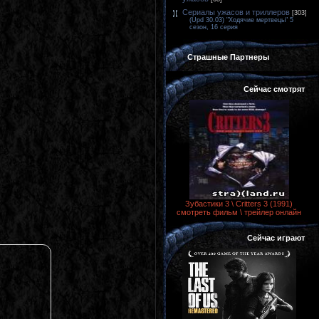
Сериалы ужасов и триллеров
[303]
(Upd 30.03) "Ходячие мертвецы" 5
сезон, 16 серия
Страшные Партнеры
Сейчас смотрят
Зубастики 3 \ Critters 3 (1991)
смотреть фильм \ трейлер онлайн
Сейчас играют