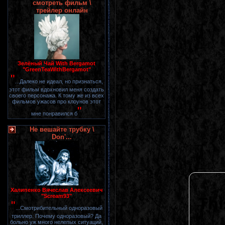
смотреть фильм \
трейлер онлайн
Зелёный Чай With Bergamot
"GreenTeaWithBergamot"
"
...Далеко не идеал, но признаться,
этот фильм вдохновил меня создать
своего персонажа. К тому же из всех
фильмов ужасов про клоунов этот
"
мне понравился б
Не вешайте трубку \
Don'...
Халипенко Вячеслав Алексеевич
"Scream93"
"
...Смотрибительный одноразовый
триллер. Почему одноразовый? Да
больно уж много нелепых ситуаций,