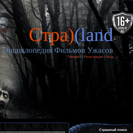
Cтра)
(land
Энциклопедия Фильмов Ужасов
Главная
|
|
Регистрация
|
Вход
Страшный поиск