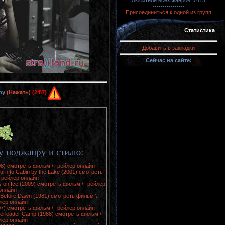
Любители всех жанров: 7413
----------------
Присоединиться к одной из групп
Статистика
Добавить в закладки
Сейчас на сайте:
ру
(Нажать)
(24\7)
 поджанру и стилю:
08) смотреть фильм \ трейлер онлайн
rn to Cabin by the Lake (2001) смотреть
трейлер онлайн
ls on Ice (2009) смотреть фильм \ трейлер
онлайн
Before Dawn (1981) смотреть фильм \
лер онлайн
07) смотреть фильм \ трейлер онлайн
erleader Camp (1988) смотреть фильм \
лер онлайн