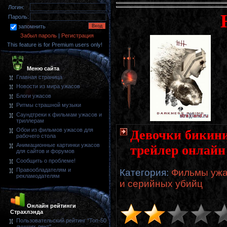
Логин:
Пароль:
запомнить
Забыл пароль
|
Регистрация
This feature is for Premium users only!
Меню сайта
Главная страница
Новости из мира ужасов
Блоги ужасов
Ритмы страшной музыки
Саундтреки к фильмам ужасов и
триллерам
Обои из фильмов ужасов для
Девочки бикини 
рабочего стола
Анимационные картинки ужасов
трейлер онлайн
для сайтов и форумов
Сообщить о проблеме!
Правообладателям и
Категория
:
Фильмы ужа
рекламодателям
и серийных убийц
Онлайн рейтинги
Страхлэнда
Пользовательский рейтинг "Топ-50
лучших лент"