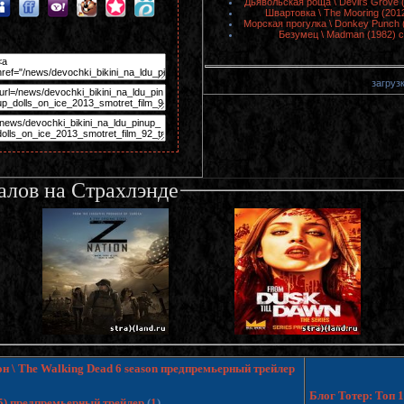
Дьявольская роща \ Devil's Grove
Швартовка \ The Mooring (201
Морская прогулка \ Donkey Punch 
Безумец \ Madman (1982) 
загрузк
алов на Страхлэнде
н \ The Walking Dead 6 season предпремьерный трейлер
Блог Тотер: Топ
15) предпремьерный трейлер
(
1
)