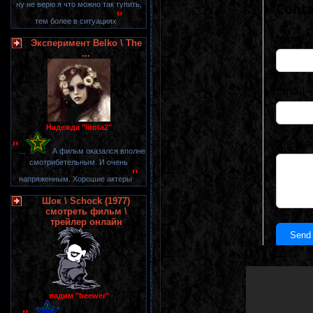
ну не верю я что можно так тупить,
"
тем более в ситуациях
Эксперимент Belko \ The
...
Надежда "litota2"
"
...
А фильм оказался вполне
смотрибетельным. И очень
"
напряженным. Хорошие актеры
Шок \ Schock (1977)
смотреть фильм \
трейлер онлайн
вадим "beewer"