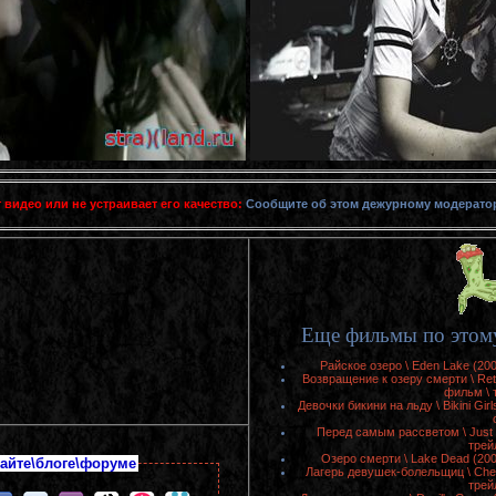
 видео или не устраивает его качество:
Сообщите об этом дежурному модерато
Еще фильмы по этому
Райское озеро \ Eden Lake (20
Возвращение к озеру смерти \ Retu
фильм \ 
Девочки бикини на льду \ Bikini Gir
Перед самым рассветом \ Just 
трей
Озеро смерти \ Lake Dead (20
айте\блоге\форуме
Лагерь девушек-болельщиц \ Che
трей