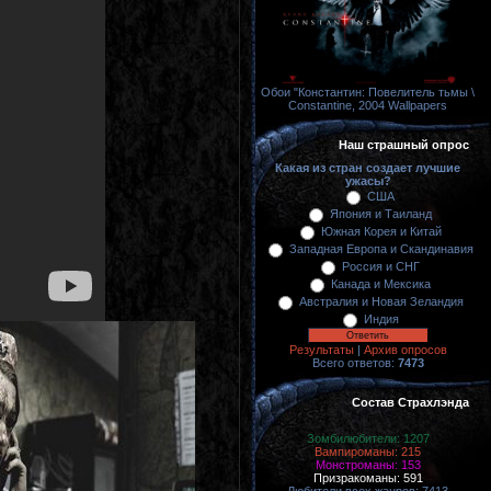
Обои "Константин: Повелитель тьмы \
Constantine, 2004 Wallpapers
Наш страшный опрос
Какая из стран создает лучшие
ужасы?
США
Япония и Таиланд
Южная Корея и Китай
Западная Европа и Скандинавия
Россия и СНГ
Канада и Мексика
Австралия и Новая Зеландия
Индия
Результаты
|
Архив опросов
Всего ответов:
7473
Состав Страхлэнда
Зомбилюбители: 1207
Вампироманы: 215
Монстроманы: 153
Призракоманы: 591