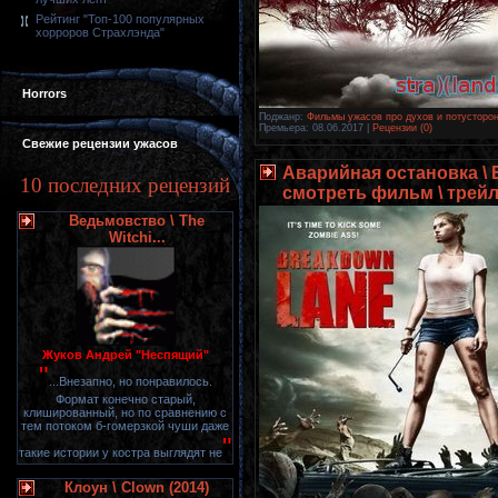
Рейтинг "Топ-100 популярных
хорроров Страхлэнда"
Horrors
Поджанр:
Фильмы ужасов про духов и потусторон
Премьера:
08.06.2017
|
Рецензии (0)
Свежие рецензии ужасов
Аварийная остановка \ 
10 последних рецензий
смотреть фильм \ трей
Ведьмовство \ The
Witchi...
Жуков Андрей "Неспящий"
"
...Внезапно, но понравилось.
Формат конечно старый,
клишированный, но по сравнению с
тем потоком б-гомерзкой чуши даже
"
такие истории у костра выглядят не
Клоун \ Clown (2014)