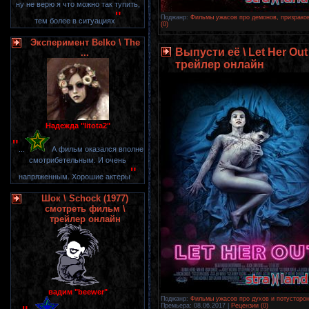
ну не верю я что можно так тупить,
"
Поджанр:
Фильмы ужасов про демонов, призрако
тем более в ситуациях
(0)
Эксперимент Belko \ The
Выпусти её \ Let Her Ou
...
трейлер онлайн
Надежда "litota2"
"
...
А фильм оказался вполне
смотрибетельным. И очень
"
напряженным. Хорошие актеры
Шок \ Schock (1977)
смотреть фильм \
трейлер онлайн
вадим "beewer"
Поджанр:
Фильмы ужасов про духов и потусторон
Премьера:
08.06.2017
|
Рецензии (0)