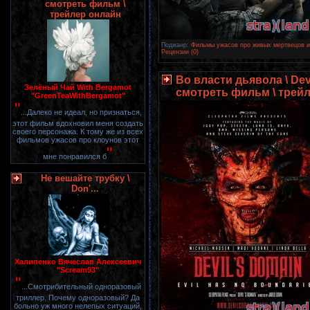
смотреть фильм \
трейлер онлайн
Поджанр:
Фильмы ужасов про живых мертвецов и 
Рецензии (0)
Во власти дьявола \ Devi
Зелёный Чай With Bergamot
смотреть фильм \ трей
"GreenTeaWithBergamot"
"
...Далеко не идеал, но признаться,
этот фильм вдохновил меня создать
своего персонажа. К тому же из всех
фильмов ужасов про клоунов этот
"
мне понравился б
Не вешайте трубку \
Don'...
Халипенко Вячеслав Алексеевич
"Scream93"
"
...Смотрибительный одноразовый
триллер. Почему одноразовый? Да
больно уж много нелепых ситуаций,