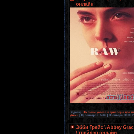
онлайн
Поджанр:
Фильмы ужасов и триллеры про ма
убийц
| Просмотров: 5282 | Премьера:
08.06.
Эбби Грейс \ Abbey Gra
\ трейлер онлайн