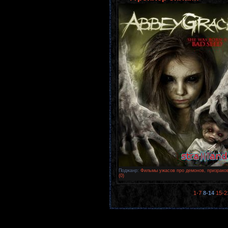
Поджанр:
Фильмы ужасов про демонов, призрако
(0)
1-7
8-14
15-2