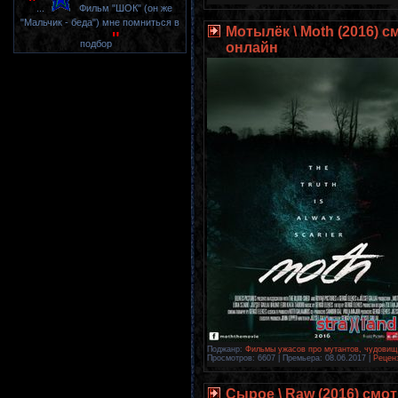
"
...
Фильм "ШОК" (он же
"Мальчик - беда") мне помниться в
Мотылёк \ Moth (2016) 
"
подбор
онлайн
Поджанр:
Фильмы ужасов про мутантов, чудовищ,
Просмотров: 6607 | Премьера:
08.06.2017
|
Реценз
Сырое \ Raw (2016) смо