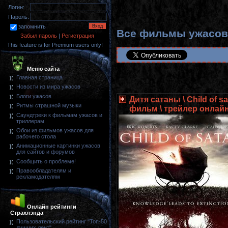
Логин:
Пароль:
запомнить
Все фильмы ужасов
Забыл пароль
|
Регистрация
This feature is for Premium users only!
Меню сайта
Главная страница
Новости из мира ужасов
Блоги ужасов
Дитя сатаны \ Child of s
Ритмы страшной музыки
фильм \ трейлер онлай
Саундтреки к фильмам ужасов и
триллерам
Обои из фильмов ужасов для
рабочего стола
Анимационные картинки ужасов
для сайтов и форумов
Сообщить о проблеме!
Правообладателям и
рекламодателям
Онлайн рейтинги
Страхлэнда
Пользовательский рейтинг "Топ-50
лучших лент"