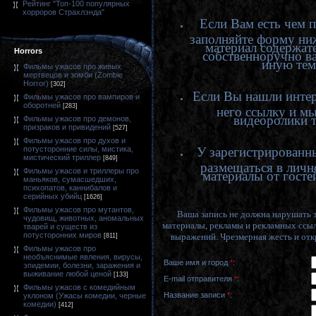
Рейтинг "Топ-100 популярных
хорроров Страхлэнда"
Если Вам есть чем 
заполняйте форму ниж
материал содержат
Horrors
собственноручно в
иную тему
Фильмы ужасов про живых
мертвецов и зомби (Zombie
Horror)
[302]
Если Вы нашли интер
Фильмы ужасов про вампиров и
оборотней
[283]
него ссылку и мы
видеоролики т
Фильмы ужасов про демонов,
призраков и привидений
[527]
Фильмы ужасов про духов и
потусторонние силы, мистика,
У зарегистрированны
мистический триллер
[849]
размещаться в личн
Фильмы ужасов и триллеры про
материалы от госте
маньяков, сумасшедших,
психопатов, каннибалов и
серийных убийц
[1626]
Фильмы ужасов про мутантов,
Ваша запись не должна нарушать з
чудовищ, животных, аномальных
материалы, рекламы и рекламных ссыл
тварей и существ из
потусторонних миров
выражений. Чрезмерная жесть и отк
[811]
Фильмы ужасов про
необъяснимые явления, вирусы,
Ваше имя и город
*
:
эпидемии, болезни, заражения и
выживание любой ценой
[133]
E-mail отправителя
*
:
Фильмы ужасов с комедийным
Название записи
*
:
уклоном (Ужасы комедии, черные
комедии)
[412]