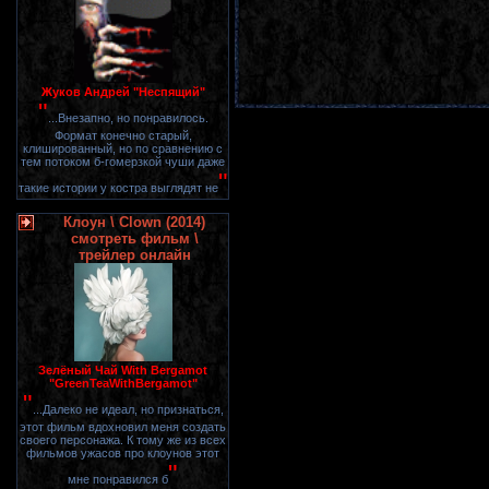
Жуков Андрей "Неспящий"
"
...Внезапно, но понравилось.
Формат конечно старый,
клишированный, но по сравнению с
тем потоком б-гомерзкой чуши даже
"
такие истории у костра выглядят не
Клоун \ Clown (2014)
смотреть фильм \
трейлер онлайн
Зелёный Чай With Bergamot
"GreenTeaWithBergamot"
"
...Далеко не идеал, но признаться,
этот фильм вдохновил меня создать
своего персонажа. К тому же из всех
фильмов ужасов про клоунов этот
"
мне понравился б