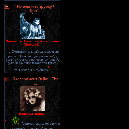
Не вешайте трубку \
Don'...
Халипенко Вячеслав Алексеевич
"Scream93"
"
...Смотрибительный одноразовый
триллер. Почему одноразовый? Да
больно уж много нелепых ситуаций,
ну не верю я что можно так тупить,
"
тем более в ситуациях
Эксперимент Belko \ The
...
Надежда "litota2"
"
...
А фильм оказался вполне
смотрибетельным. И очень