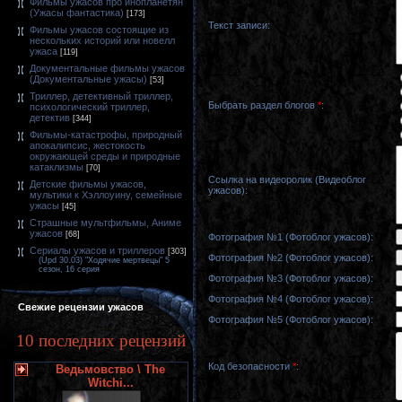
Фильмы ужасов про инопланетян
(Ужасы фантастика)
[173]
Текст записи:
Фильмы ужасов состоящие из
нескольких историй или новелл
ужаса
[119]
Документальные фильмы ужасов
(Документальные ужасы)
[53]
Триллер, детективный триллер,
Быбрать раздел блогов
*
:
психологический триллер,
детектив
[344]
Фильмы-катастрофы, природный
апокалипсис, жестокость
окружающей среды и природные
катаклизмы
[70]
Ссылка на видеоролик (Видеоблог
Детские фильмы ужасов,
ужасов):
мультики к Хэллоуину, семейные
ужасы
[45]
Страшные мультфильмы, Аниме
ужасов
[68]
Фотография №1 (Фотоблог ужасов):
Сериалы ужасов и триллеров
[303]
Фотография №2 (Фотоблог ужасов):
(Upd 30.03) "Ходячие мертвецы" 5
сезон, 16 серия
Фотография №3 (Фотоблог ужасов):
Фотография №4 (Фотоблог ужасов):
Свежие рецензии ужасов
Фотография №5 (Фотоблог ужасов):
10 последних рецензий
Код безопасности
*
:
Ведьмовство \ The
Witchi...