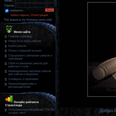
Логин:
Пароль:
запомнить
Забыл пароль
|
Регистрация
This feature is for Premium users only!
Меню сайта
Главная страница
Новости из мира ужасов
Блоги ужасов
Ритмы страшной музыки
Саундтреки к фильмам ужасов и
триллерам
Обои из фильмов ужасов для
рабочего стола
Анимационные картинки ужасов
для сайтов и форумов
Сообщить о проблеме!
Правообладателям и
рекламодателям
Онлайн рейтинги
Страхлэнда
Добро П
Пользовательский рейтинг "Топ-50
лучших лент"