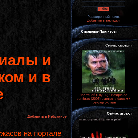
Расширенный поиск
Добавить в закладки
Страшные Партнеры
Сейчас смотрят
иалы и
ком и в
е
Лес теней (Глушь) \ Bosque de
sombras (2006) смотреть фильм \
трейлер онлайн
Сейчас играют
Добавить в Избранное
жасов на портале