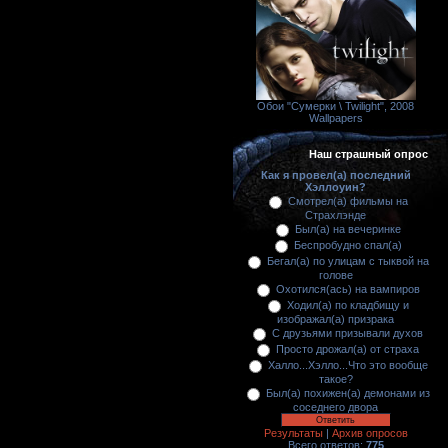
Обои "Сумерки \ Twilight", 2008
Wallpapers
Наш страшный опрос
Как я провел(а) последний
Хэллоуин?
Смотрел(а) фильмы на
Страхлэнде
Был(а) на вечеринке
Беспробудно спал(а)
Бегал(а) по улицам с тыквой на
голове
Охотился(ась) на вампиров
Ходил(а) по кладбищу и
изображал(а) призрака
С друзьями призывали духов
Просто дрожал(а) от страха
Халло...Хэлло...Что это вообще
такое?
Был(а) похижен(а) демонами из
соседнего двора
Результаты
|
Архив опросов
Всего ответов:
775