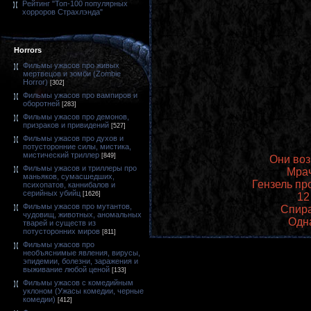
Рейтинг "Топ-100 популярных
хорроров Страхлэнда"
Horrors
Фильмы ужасов про живых
мертвецов и зомби (Zombie
Horror)
[302]
Фильмы ужасов про вампиров и
оборотней
[283]
Фильмы ужасов про демонов,
призраков и привидений
[527]
Фильмы ужасов про духов и
потусторонние силы, мистика,
мистический триллер
[849]
Они воз
Фильмы ужасов и триллеры про
Мрач
маньяков, сумасшедших,
Гензель про
психопатов, каннибалов и
серийных убийц
[1626]
12
Фильмы ужасов про мутантов,
Спира
чудовищ, животных, аномальных
Одна
тварей и существ из
потусторонних миров
[811]
Фильмы ужасов про
необъяснимые явления, вирусы,
эпидемии, болезни, заражения и
выживание любой ценой
[133]
Фильмы ужасов с комедийным
уклоном (Ужасы комедии, черные
комедии)
[412]