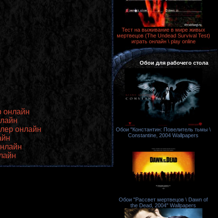
Тест на выживание в мире живых
мертвецов (The Undead Survival Test)
играть онлайн \ play online
Обои для рабочего стола
р онлайн
нлайн
ейлер онлайн
Обои "Константин: Повелитель тьмы \
Constantine, 2004 Wallpapers
айн
онлайн
нлайн
Обои "Рассвет мертвецов \ Dawn of
the Dead, 2004" Wallpapers