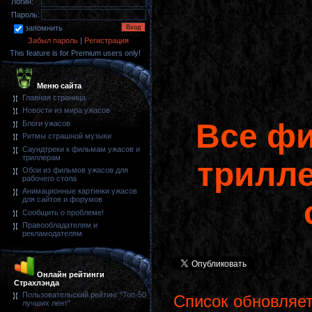
Логин:
Пароль:
запомнить
Забыл пароль
|
Регистрация
This feature is for Premium users only!
Меню сайта
Главная страница
Новости из мира ужасов
Все ф
Блоги ужасов
Ритмы страшной музыки
Саундтреки к фильмам ужасов и
триллерам
трилле
Обои из фильмов ужасов для
рабочего стола
Анимационные картинки ужасов
для сайтов и форумов
Сообщить о проблеме!
Правообладателям и
рекламодателям
Онлайн рейтинги
Страхлэнда
Пользовательский рейтинг "Топ-50
Список обновляе
лучших лент"