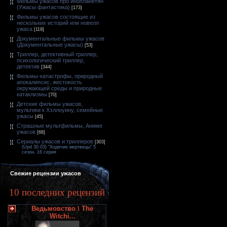
Фильмы ужасов про инопланетян
(Ужасы фантастика)
[173]
Фильмы ужасов состоящие из
нескольких историй или новелл
ужаса
[119]
Документальные фильмы ужасов
(Документальные ужасы)
[53]
Триллер, детективный триллер,
психологический триллер,
детектив
[344]
Фильмы-катастрофы, природный
апокалипсис, жестокость
окружающей среды и природные
катаклизмы
[70]
Детские фильмы ужасов,
мультики к Хэллоуину, семейные
ужасы
[45]
Страшные мультфильмы, Аниме
ужасов
[68]
Сериалы ужасов и триллеров
[303]
(Upd 30.03) "Ходячие мертвецы" 5
сезон, 16 серия
Свежие рецензии ужасов
10 последних рецензий
Ведьмовство \ The
Witchi...