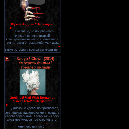
Жуков Андрей "Неспящий"
"
...Внезапно, но понравилось.
Формат конечно старый,
клишированный, но по сравнению с
тем потоком б-гомерзкой чуши даже
"
такие истории у костра выглядят не
Клоун \ Clown (2014)
смотреть фильм \
трейлер онлайн
Зелёный Чай With Bergamot
"GreenTeaWithBergamot"
"
...Далеко не идеал, но признаться,
этот фильм вдохновил меня создать
своего персонажа. К тому же из всех
фильмов ужасов про клоунов этот
"
мне понравился б