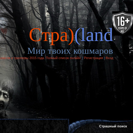
Cтра)
(land
Мир твоих кошмаров
жасов и триллеры 2015 года. Полный список онлайн.
|
Регистрация
|
Вход
Страшный поиск