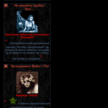
Не вешайте трубку \
Don'...
Халипенко Вячеслав Алексеевич
"Scream93"
"
...Смотрибительный одноразовый
триллер. Почему одноразовый? Да
больно уж много нелепых ситуаций,
ну не верю я что можно так тупить,
"
тем более в ситуациях
Эксперимент Belko \ The
...
Надежда "litota2"
"
...
А фильм оказался вполне
смотрибетельным. И очень