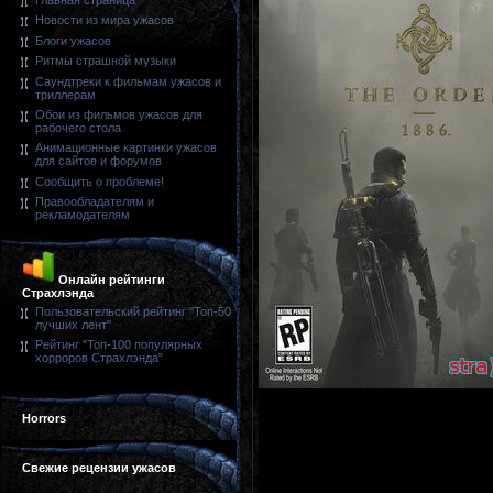
Главная страница
Новости из мира ужасов
Блоги ужасов
Ритмы страшной музыки
Саундтреки к фильмам ужасов и
триллерам
Обои из фильмов ужасов для
рабочего стола
Анимационные картинки ужасов
для сайтов и форумов
Сообщить о проблеме!
Правообладателям и
рекламодателям
Онлайн рейтинги
Страхлэнда
Пользовательский рейтинг "Топ-50
лучших лент"
Рейтинг "Топ-100 популярных
хорроров Страхлэнда"
Horrors
Свежие рецензии ужасов