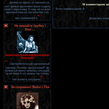
"
...Далеко не идеал, но признаться,
!В комментариях з
этот фильм вдохновил меня создать
Всего комментариев
:
0
своего персонажа. К тому же из всех
фильмов ужасов про клоунов этот
"
мне понравился б
Добавлять комм
Не вешайте трубку \
Don'...
Халипенко Вячеслав Алексеевич
"Scream93"
"
...Смотрибительный одноразовый
триллер. Почему одноразовый? Да
больно уж много нелепых ситуаций,
ну не верю я что можно так тупить,
"
тем более в ситуациях
Эксперимент Belko \ The
...