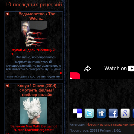
10 последних рецензий
Ведьмовство \ The
Witchi...
Жуков Андрей "Неспящий"
"
...Внезапно, но понравилось.
Формат конечно старый,
клишированный, но по сравнению с
тем потоком б-гомерзкой чуши даже
"
такие истории у костра выглядят не
Клоун \ Clown (2014)
смотреть фильм \
трейлер онлайн
Категория
:
Новости из мира страшных ко
Зелёный Чай With Bergamot
"GreenTeaWithBergamot"
Просмотров
:
2369
|
Рейтинг
:
2.0
/
1