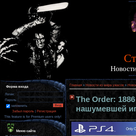
Cт
Новости
Главная
»
Новости из мира ужасов
»
Ново
Форма входа
Логин:
The Order: 18
Пароль:
запомнить
нашумевшей и
Забыл пароль
|
Регистрация
This feature is for Premium users only!
Меню сайта