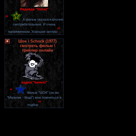
Надежда "litota2"
"
...
А фильм оказался вполне
смотрибетельным. И очень
"
напряженным. Хорошие актеры
Шок \ Schock (1977)
смотреть фильм \
трейлер онлайн
вадим "beewer"
"
...
Фильм "ШОК" (он же
"Мальчик - беда") мне помниться в
"
подбор