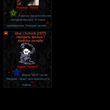
Надежда "litota2"
"
...
А фильм оказался вполне
смотрибетельным. И очень
"
напряженным. Хорошие актеры
Шок \ Schock (1977)
смотреть фильм \
трейлер онлайн
вадим "beewer"
"
...
Фильм "ШОК" (он же
"Мальчик - беда") мне помниться в
"
подбор