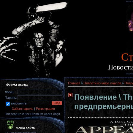
Cт
Новости
Главная
»
Новости из мира ужасов
»
Ново
Форма входа
Логин:
Появление \ Th
Пароль:
запомнить
предпремьерны
Забыл пароль
|
Регистрация
This feature is for Premium users only!
Меню сайта