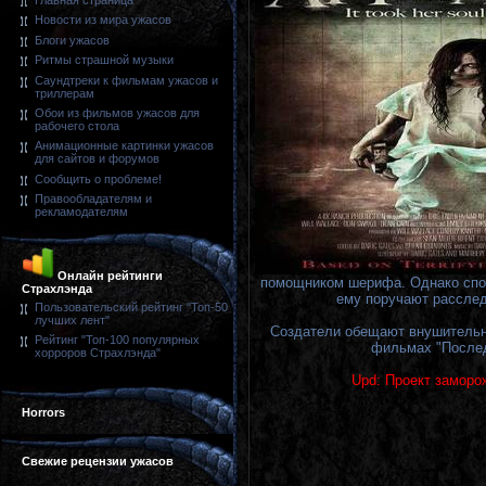
Главная страница
Новости из мира ужасов
Блоги ужасов
Ритмы страшной музыки
Саундтреки к фильмам ужасов и
триллерам
Обои из фильмов ужасов для
рабочего стола
Анимационные картинки ужасов
для сайтов и форумов
Сообщить о проблеме!
Правообладателям и
рекламодателям
Онлайн рейтинги
помощником шерифа. Однако спок
Страхлэнда
ему поручают расслед
Пользовательский рейтинг "Топ-50
лучших лент"
Создатели обещают внушительны
Рейтинг "Топ-100 популярных
фильмах "Послед
хорроров Страхлэнда"
Upd: Проект заморож
Horrors
Свежие рецензии ужасов