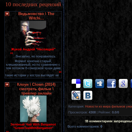
10 последних рецензий
Ведьмовство \ The
Witchi...
Жуков Андрей "Неспящий"
"
...Внезапно, но понравилось.
Формат конечно старый,
клишированный, но по сравнению с
тем потоком б-гомерзкой чуши даже
"
такие истории у костра выглядят не
Клоун \ Clown (2014)
смотреть фильм \
трейлер онлайн
Категория
:
Новости из мира фильмов ужа
Просмотров
:
4308
|
Рейтинг
:
0.0
/
0
!В комментариях запрещены
Зелёный Чай With Bergamot
Всего комментариев
:
0
"GreenTeaWithBergamot"