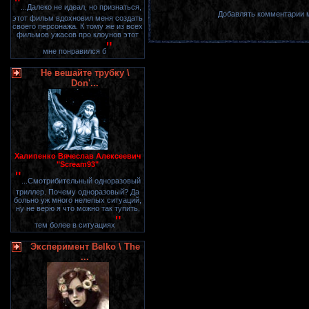
"
...Далеко не идеал, но признаться,
Добавлять комментарии м
этот фильм вдохновил меня создать
своего персонажа. К тому же из всех
фильмов ужасов про клоунов этот
"
мне понравился б
Не вешайте трубку \
Don'...
Халипенко Вячеслав Алексеевич
"Scream93"
"
...Смотрибительный одноразовый
триллер. Почему одноразовый? Да
больно уж много нелепых ситуаций,
ну не верю я что можно так тупить,
"
тем более в ситуациях
Эксперимент Belko \ The
...