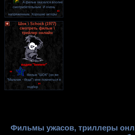
"
...
А фильм оказался вполне
смотрибетельным. И очень
"
напряженным. Хорошие актеры
Шок \ Schock (1977)
смотреть фильм \
трейлер онлайн
вадим "beewer"
"
...
Фильм "ШОК" (он же
"Мальчик - беда") мне помниться в
"
подбор
Фильмы ужасов, триллеры онла