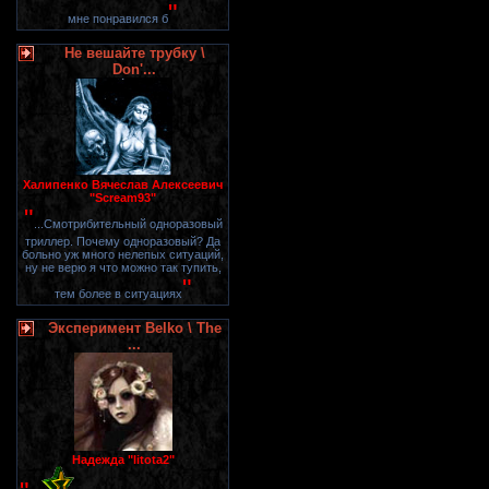
"
мне понравился б
Не вешайте трубку \
Don'...
Халипенко Вячеслав Алексеевич
"Scream93"
"
...Смотрибительный одноразовый
триллер. Почему одноразовый? Да
больно уж много нелепых ситуаций,
ну не верю я что можно так тупить,
"
тем более в ситуациях
Эксперимент Belko \ The
...
Надежда "litota2"