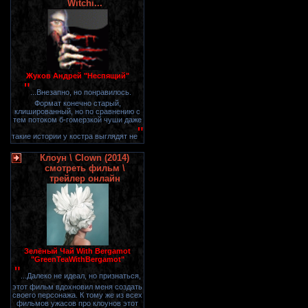
Witchi...
Жуков Андрей "Неспящий"
"
...Внезапно, но понравилось.
Формат конечно старый,
клишированный, но по сравнению с
тем потоком б-гомерзкой чуши даже
"
такие истории у костра выглядят не
Клоун \ Clown (2014)
смотреть фильм \
трейлер онлайн
Зелёный Чай With Bergamot
"GreenTeaWithBergamot"
"
...Далеко не идеал, но признаться,
этот фильм вдохновил меня создать
своего персонажа. К тому же из всех
фильмов ужасов про клоунов этот