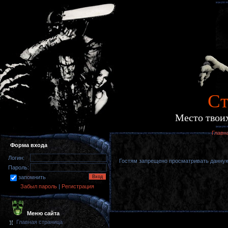
Cт
Место твоих
Главн
Форма входа
Логин:
Гостям запрещено просматривать данную 
Пароль:
запомнить
Забыл пароль
|
Регистрация
Меню сайта
Главная страница