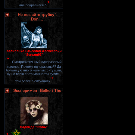
"
мне понравился б
Не вешайте трубку \
Don'...
Халипенко Вячеслав Алексеевич
"Scream93"
"
...Смотрибительный одноразовый
триллер. Почему одноразовый? Да
больно уж много нелепых ситуаций,
ну не верю я что можно так тупить,
"
тем более в ситуациях
Эксперимент Belko \ The
...
Надежда "litota2"