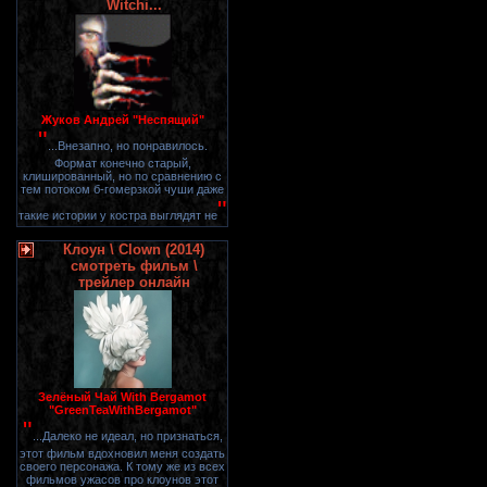
Witchi...
Жуков Андрей "Неспящий"
"
...Внезапно, но понравилось.
Формат конечно старый,
клишированный, но по сравнению с
тем потоком б-гомерзкой чуши даже
"
такие истории у костра выглядят не
Клоун \ Clown (2014)
смотреть фильм \
трейлер онлайн
Зелёный Чай With Bergamot
"GreenTeaWithBergamot"
"
...Далеко не идеал, но признаться,
этот фильм вдохновил меня создать
своего персонажа. К тому же из всех
фильмов ужасов про клоунов этот