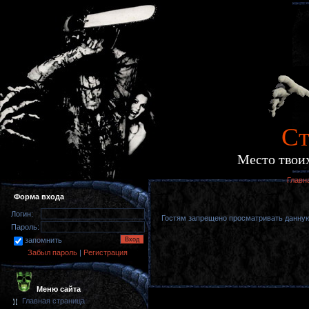
Cт
Место твоих
Главн
Форма входа
Логин:
Гостям запрещено просматривать данную 
Пароль:
запомнить
Забыл пароль
|
Регистрация
Меню сайта
Главная страница