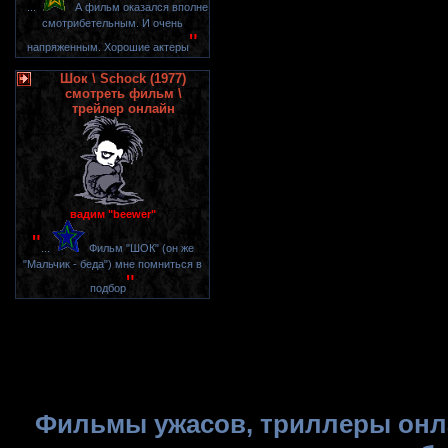
"
...
А фильм оказался вполне
смотрибетельным. И очень
"
напряженным. Хорошие актеры
Шок \ Schock (1977)
смотреть фильм \
трейлер онлайн
вадим "beewer"
"
...
Фильм "ШОК" (он же
"Мальчик - беда") мне помниться в
"
подбор
Фильмы ужасов, триллеры онла