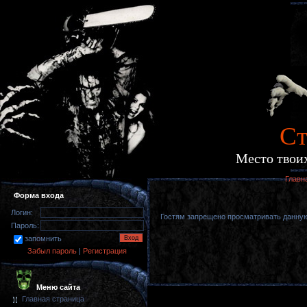
Cт
Место твоих
Главн
Форма входа
Логин:
Гостям запрещено просматривать данную 
Пароль:
запомнить
Забыл пароль
|
Регистрация
Меню сайта
Главная страница