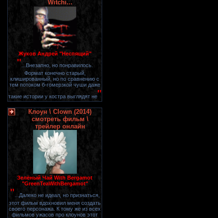
Witchi...
Жуков Андрей "Неспящий"
"
...Внезапно, но понравилось.
Формат конечно старый,
клишированный, но по сравнению с
тем потоком б-гомерзкой чуши даже
"
такие истории у костра выглядят не
Клоун \ Clown (2014)
смотреть фильм \
трейлер онлайн
Зелёный Чай With Bergamot
"GreenTeaWithBergamot"
"
...Далеко не идеал, но признаться,
этот фильм вдохновил меня создать
своего персонажа. К тому же из всех
фильмов ужасов про клоунов этот