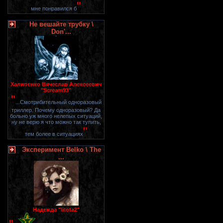
"
мне понравился б
Не вешайте трубку \
Don'...
Халипенко Вячеслав Алексеевич
"Scream93"
"
...Смотрибительный одноразовый
триллер. Почему одноразовый? Да
больно уж много нелепых ситуаций,
ну не верю я что можно так тупить,
"
тем более в ситуациях
Эксперимент Belko \ The
...
Надежда "litota2"