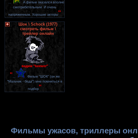
"
...
А фильм оказался вполне
смотрибетельным. И очень
"
напряженным. Хорошие актеры
Шок \ Schock (1977)
смотреть фильм \
трейлер онлайн
вадим "beewer"
"
...
Фильм "ШОК" (он же
"Мальчик - беда") мне помниться в
"
подбор
Фильмы ужасов, триллеры онла