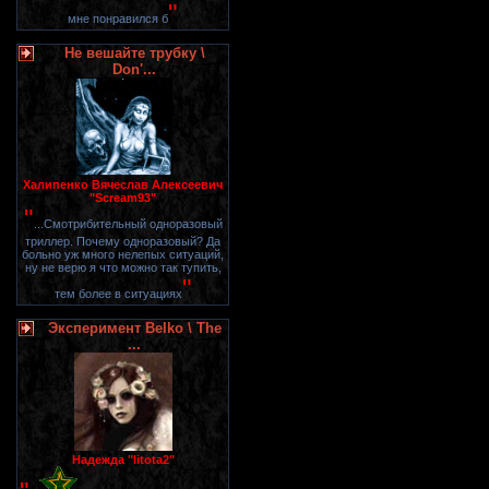
"
мне понравился б
Не вешайте трубку \
Don'...
Халипенко Вячеслав Алексеевич
"Scream93"
"
...Смотрибительный одноразовый
триллер. Почему одноразовый? Да
больно уж много нелепых ситуаций,
ну не верю я что можно так тупить,
"
тем более в ситуациях
Эксперимент Belko \ The
...
Надежда "litota2"