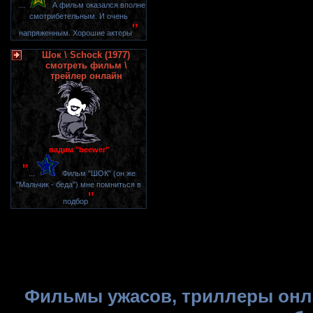
"
...
А фильм оказался вполне
смотрибетельным. И очень
"
напряженным. Хорошие актеры
Шок \ Schock (1977)
смотреть фильм \
трейлер онлайн
вадим "beewer"
"
...
Фильм "ШОК" (он же
"Мальчик - беда") мне помниться в
"
подбор
Фильмы ужасов, триллеры онла