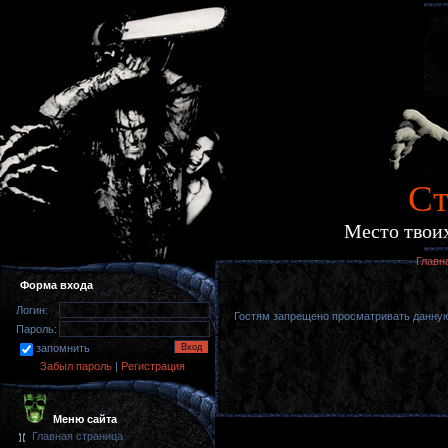
Cт
Место твоих
Главн
Форма входа
Логин:
Гостям запрещено просматривать данную 
Пароль:
запомнить
Забыл пароль
|
Регистрация
Меню сайта
Главная страница