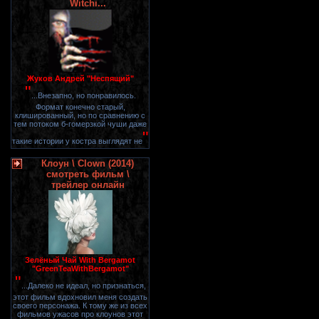
Witchi...
Жуков Андрей "Неспящий"
"
...Внезапно, но понравилось.
Формат конечно старый,
клишированный, но по сравнению с
тем потоком б-гомерзкой чуши даже
"
такие истории у костра выглядят не
Клоун \ Clown (2014)
смотреть фильм \
трейлер онлайн
Зелёный Чай With Bergamot
"GreenTeaWithBergamot"
"
...Далеко не идеал, но признаться,
этот фильм вдохновил меня создать
своего персонажа. К тому же из всех
фильмов ужасов про клоунов этот