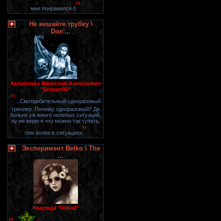
"
мне понравился б
Не вешайте трубку \
Don'...
Халипенко Вячеслав Алексеевич
"Scream93"
"
...Смотрибительный одноразовый
триллер. Почему одноразовый? Да
больно уж много нелепых ситуаций,
ну не верю я что можно так тупить,
"
тем более в ситуациях
Эксперимент Belko \ The
...
Надежда "litota2"