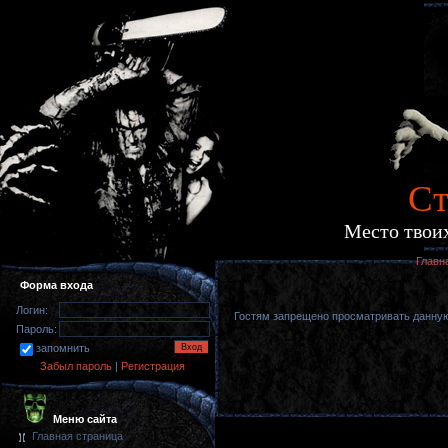
Cт
Место твоих
Главн
Форма входа
Логин:
Гостям запрещено просматривать данную 
Пароль:
запомнить
Забыл пароль
|
Регистрация
Меню сайта
Главная страница