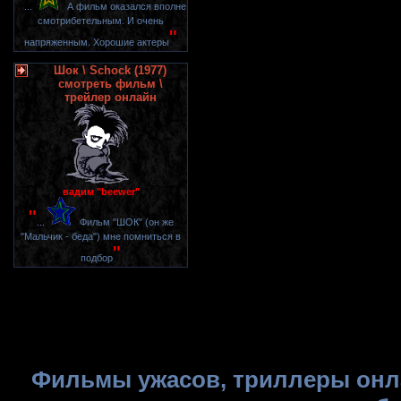
"
...
А фильм оказался вполне
смотрибетельным. И очень
"
напряженным. Хорошие актеры
Шок \ Schock (1977)
смотреть фильм \
трейлер онлайн
вадим "beewer"
"
...
Фильм "ШОК" (он же
"Мальчик - беда") мне помниться в
"
подбор
Фильмы ужасов, триллеры онла