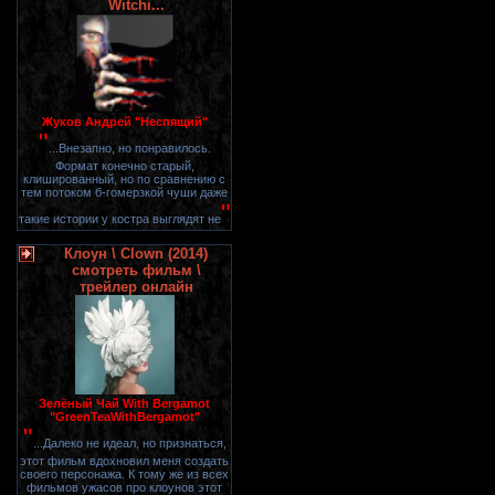
Witchi...
Жуков Андрей "Неспящий"
"
...Внезапно, но понравилось.
Формат конечно старый,
клишированный, но по сравнению с
тем потоком б-гомерзкой чуши даже
"
такие истории у костра выглядят не
Клоун \ Clown (2014)
смотреть фильм \
трейлер онлайн
Зелёный Чай With Bergamot
"GreenTeaWithBergamot"
"
...Далеко не идеал, но признаться,
этот фильм вдохновил меня создать
своего персонажа. К тому же из всех
фильмов ужасов про клоунов этот