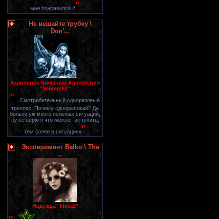
"
мне понравился б
Не вешайте трубку \
Don'...
Халипенко Вячеслав Алексеевич
"Scream93"
"
...Смотрибительный одноразовый
триллер. Почему одноразовый? Да
больно уж много нелепых ситуаций,
ну не верю я что можно так тупить,
"
тем более в ситуациях
Эксперимент Belko \ The
...
Надежда "litota2"