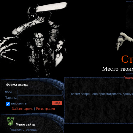
Cт
Место твоих
Главн
Форма входа
Логин:
Гостям запрещено просматривать данную 
Пароль:
запомнить
Забыл пароль
|
Регистрация
Меню сайта
Главная страница