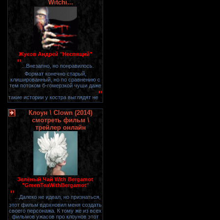
Witchi...
Жуков Андрей "Неспящий"
"
...Внезапно, но понравилось.
Формат конечно старый,
клишированный, но по сравнению с
тем потоком б-гомерзкой чуши даже
"
такие истории у костра выглядят не
Клоун \ Clown (2014)
смотреть фильм \
трейлер онлайн
Зелёный Чай With Bergamot
"GreenTeaWithBergamot"
"
...Далеко не идеал, но признаться,
этот фильм вдохновил меня создать
своего персонажа. К тому же из всех
фильмов ужасов про клоунов этот