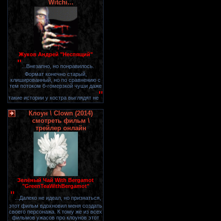
Witchi...
Жуков Андрей "Неспящий"
"
...Внезапно, но понравилось.
Формат конечно старый,
клишированный, но по сравнению с
тем потоком б-гомерзкой чуши даже
"
такие истории у костра выглядят не
Клоун \ Clown (2014)
смотреть фильм \
трейлер онлайн
Зелёный Чай With Bergamot
"GreenTeaWithBergamot"
"
...Далеко не идеал, но признаться,
этот фильм вдохновил меня создать
своего персонажа. К тому же из всех
фильмов ужасов про клоунов этот