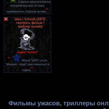
"
...
А фильм оказался вполне
смотрибетельным. И очень
"
напряженным. Хорошие актеры
Шок \ Schock (1977)
смотреть фильм \
трейлер онлайн
вадим "beewer"
"
...
Фильм "ШОК" (он же
"Мальчик - беда") мне помниться в
"
подбор
Фильмы ужасов, триллеры онла