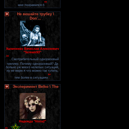
"
мне понравился б
Не вешайте трубку \
Don'...
Халипенко Вячеслав Алексеевич
"Scream93"
"
...Смотрибительный одноразовый
триллер. Почему одноразовый? Да
больно уж много нелепых ситуаций,
ну не верю я что можно так тупить,
"
тем более в ситуациях
Эксперимент Belko \ The
...
Надежда "litota2"