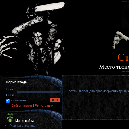
Cт
Место твоих
Главн
Форма входа
Логин:
Гостям запрещено просматривать данную 
Пароль:
запомнить
Забыл пароль
|
Регистрация
Меню сайта
Главная страница