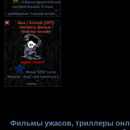
"
...
А фильм оказался вполне
смотрибетельным. И очень
"
напряженным. Хорошие актеры
Шок \ Schock (1977)
смотреть фильм \
трейлер онлайн
вадим "beewer"
"
...
Фильм "ШОК" (он же
"Мальчик - беда") мне помниться в
"
подбор
Фильмы ужасов, триллеры онла