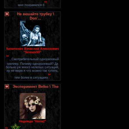
"
мне понравился б
Не вешайте трубку \
Don'...
Халипенко Вячеслав Алексеевич
"Scream93"
"
...Смотрибительный одноразовый
триллер. Почему одноразовый? Да
больно уж много нелепых ситуаций,
ну не верю я что можно так тупить,
"
тем более в ситуациях
Эксперимент Belko \ The
...
Надежда "litota2"