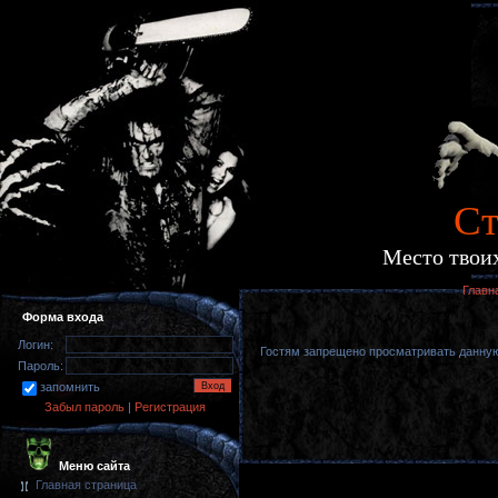
Cт
Место твоих
Главн
Форма входа
Логин:
Гостям запрещено просматривать данную 
Пароль:
запомнить
Забыл пароль
|
Регистрация
Меню сайта
Главная страница