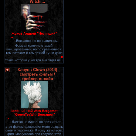
Witchi...
Жуков Андрей "Неспящий"
"
...Внезапно, но понравилось.
Формат конечно старый,
клишированный, но по сравнению с
тем потоком б-гомерзкой чуши даже
"
такие истории у костра выглядят не
Клоун \ Clown (2014)
смотреть фильм \
трейлер онлайн
Зелёный Чай With Bergamot
"GreenTeaWithBergamot"
"
...Далеко не идеал, но признаться,
этот фильм вдохновил меня создать
своего персонажа. К тому же из всех
фильмов ужасов про клоунов этот