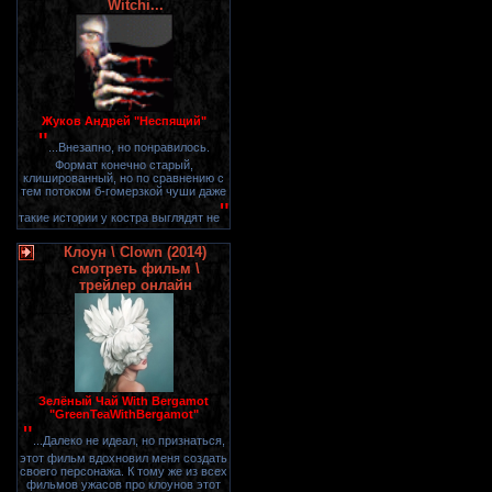
Witchi...
Жуков Андрей "Неспящий"
"
...Внезапно, но понравилось.
Формат конечно старый,
клишированный, но по сравнению с
тем потоком б-гомерзкой чуши даже
"
такие истории у костра выглядят не
Клоун \ Clown (2014)
смотреть фильм \
трейлер онлайн
Зелёный Чай With Bergamot
"GreenTeaWithBergamot"
"
...Далеко не идеал, но признаться,
этот фильм вдохновил меня создать
своего персонажа. К тому же из всех
фильмов ужасов про клоунов этот