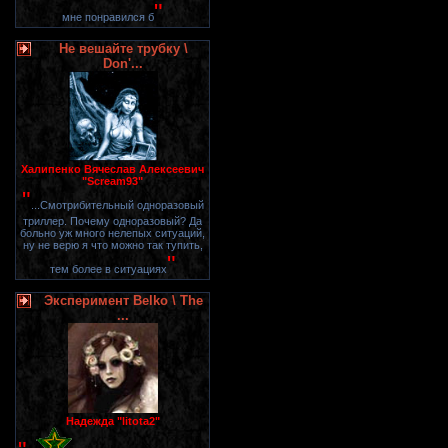
"
мне понравился б
Не вешайте трубку \
Don'...
Халипенко Вячеслав Алексеевич
"Scream93"
"
...Смотрибительный одноразовый
триллер. Почему одноразовый? Да
больно уж много нелепых ситуаций,
ну не верю я что можно так тупить,
"
тем более в ситуациях
Эксперимент Belko \ The
...
Надежда "litota2"