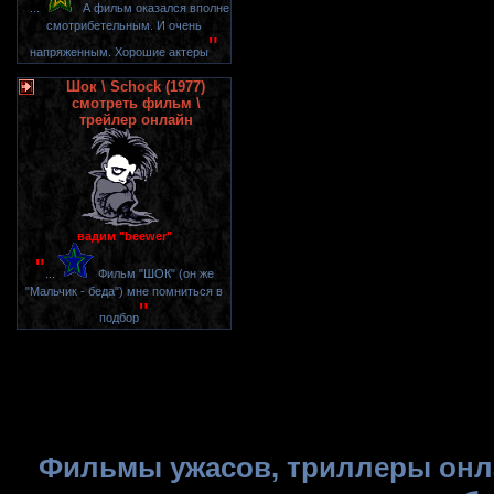
"
...
А фильм оказался вполне
смотрибетельным. И очень
"
напряженным. Хорошие актеры
Шок \ Schock (1977)
смотреть фильм \
трейлер онлайн
вадим "beewer"
"
...
Фильм "ШОК" (он же
"Мальчик - беда") мне помниться в
"
подбор
Фильмы ужасов, триллеры онла