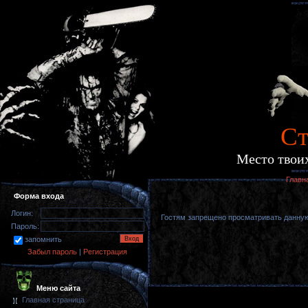
Cт
Место твоих
Главн
Форма входа
Логин:
Гостям запрещено просматривать данную 
Пароль:
запомнить
Забыл пароль
|
Регистрация
Меню сайта
Главная страница