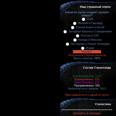
Наш страшный опрос
Какая из стран создает лучшие
ужасы?
США
Япония и Таиланд
Южная Корея и Китай
Западная Европа и Скандинавия
Россия и СНГ
Канада и Мексика
Австралия и Новая Зеландия
Индия
Результаты
|
Архив опросов
Всего ответов:
7473
Состав Страхлэнда
Зомбилюбители: 1207
Вампироманы: 215
Монстроманы: 153
Призракоманы: 591
Любители всех жанров: 7413
----------------
Присоединиться к одной из групп
Статистика
Добавить в закладки