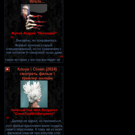
Witchi...
Жуков Андрей "Неспящий"
"
...Внезапно, но понравилось.
Формат конечно старый,
клишированный, но по сравнению с
тем потоком б-гомерзкой чуши даже
"
такие истории у костра выглядят не
Клоун \ Clown (2014)
смотреть фильм \
трейлер онлайн
Зелёный Чай With Bergamot
"GreenTeaWithBergamot"
"
...Далеко не идеал, но признаться,
этот фильм вдохновил меня создать
своего персонажа. К тому же из всех
фильмов ужасов про клоунов этот