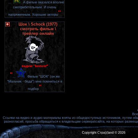
"
...
А фильм оказался вполне
смотрибетельным. И очень
"
напряженным. Хорошие актеры
Шок \ Schock (1977)
смотреть фильм \
трейлер онлайн
вадим "beewer"
"
...
Фильм "ШОК" (он же
"Мальчик - беда") мне помниться в
"
подбор
Все
Ссылки на видео и аудио материалы взяты из общедоступных источников, путем об
разногласий, просьба обращаться к владельцам сервера\сайта, на которых размещ
Copyright Стра)(land © 2026