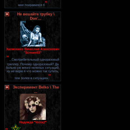
"
мне понравился б
Не вешайте трубку \
Don'...
Халипенко Вячеслав Алексеевич
"Scream93"
"
...Смотрибительный одноразовый
триллер. Почему одноразовый? Да
больно уж много нелепых ситуаций,
ну не верю я что можно так тупить,
"
тем более в ситуациях
Эксперимент Belko \ The
...
Надежда "litota2"