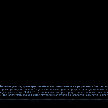
Фильмы ужасов, триллеры онлайн в высоком качестве и разрешении бесплатно
 права принадлежат правообладателям, все материалы предназначены для ознакомле
щедоступных кодов "EMBED". Все источники, которые предоставляют онлайн трансляци
ен транслируемый файл. Портал straxland.ru собственных серверов не имеет и не нес