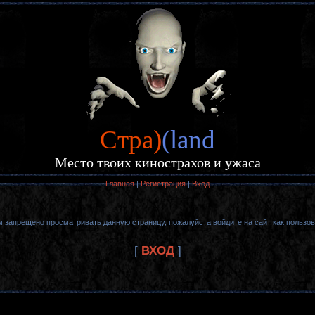
Cтра)
(land
Место твоих кинострахов и ужаса
Главная
|
Регистрация
|
Вход
м запрещено просматривать данную страницу, пожалуйста войдите на сайт как пользов
[
ВХОД
]