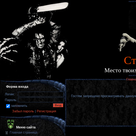
Cт
Место твоих
Главн
Форма входа
Логин:
Гостям запрещено просматривать данную 
Пароль:
запомнить
Забыл пароль
|
Регистрация
Меню сайта
Главная страница