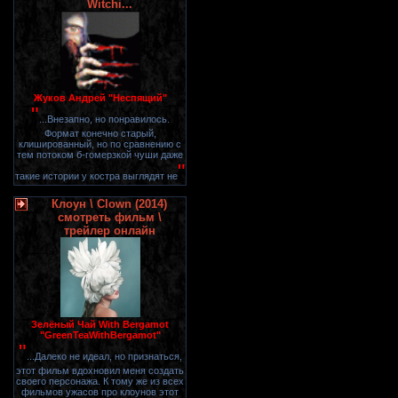
Witchi...
Жуков Андрей "Неспящий"
"
...Внезапно, но понравилось.
Формат конечно старый,
клишированный, но по сравнению с
тем потоком б-гомерзкой чуши даже
"
такие истории у костра выглядят не
Клоун \ Clown (2014)
смотреть фильм \
трейлер онлайн
Зелёный Чай With Bergamot
"GreenTeaWithBergamot"
"
...Далеко не идеал, но признаться,
этот фильм вдохновил меня создать
своего персонажа. К тому же из всех
фильмов ужасов про клоунов этот