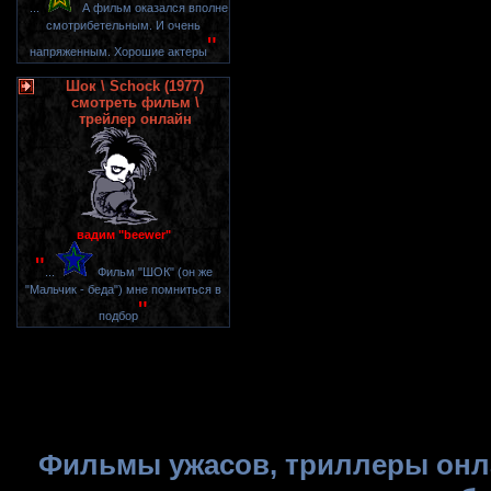
"
...
А фильм оказался вполне
смотрибетельным. И очень
"
напряженным. Хорошие актеры
Шок \ Schock (1977)
смотреть фильм \
трейлер онлайн
вадим "beewer"
"
...
Фильм "ШОК" (он же
"Мальчик - беда") мне помниться в
"
подбор
Фильмы ужасов, триллеры онла