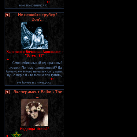
"
мне понравился б
Не вешайте трубку \
Don'...
Халипенко Вячеслав Алексеевич
"Scream93"
"
...Смотрибительный одноразовый
триллер. Почему одноразовый? Да
больно уж много нелепых ситуаций,
ну не верю я что можно так тупить,
"
тем более в ситуациях
Эксперимент Belko \ The
...
Надежда "litota2"