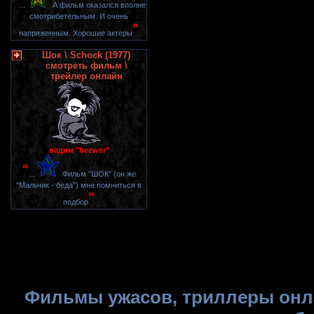
"
...
А фильм оказался вполне
смотрибетельным. И очень
"
напряженным. Хорошие актеры
Шок \ Schock (1977)
смотреть фильм \
трейлер онлайн
вадим "beewer"
"
...
Фильм "ШОК" (он же
"Мальчик - беда") мне помниться в
"
подбор
Фильмы ужасов, триллеры онла