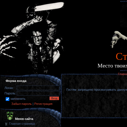
Cт
Место твоих
Главн
Форма входа
Логин:
Гостям запрещено просматривать данную 
Пароль:
запомнить
Забыл пароль
|
Регистрация
Меню сайта
Главная страница