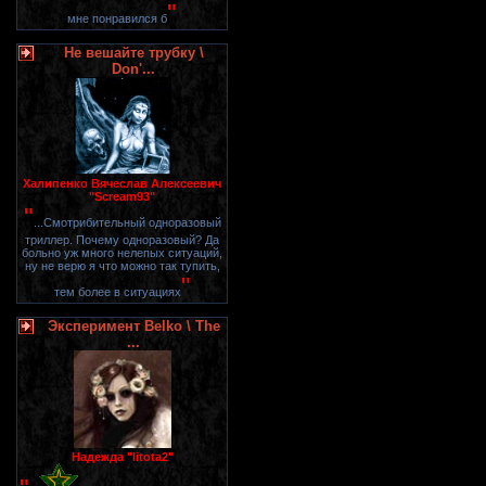
"
мне понравился б
Не вешайте трубку \
Don'...
Халипенко Вячеслав Алексеевич
"Scream93"
"
...Смотрибительный одноразовый
триллер. Почему одноразовый? Да
больно уж много нелепых ситуаций,
ну не верю я что можно так тупить,
"
тем более в ситуациях
Эксперимент Belko \ The
...
Надежда "litota2"