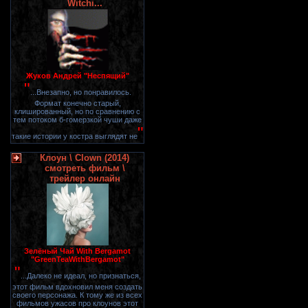
Witchi...
Жуков Андрей "Неспящий"
"
...Внезапно, но понравилось.
Формат конечно старый,
клишированный, но по сравнению с
тем потоком б-гомерзкой чуши даже
"
такие истории у костра выглядят не
Клоун \ Clown (2014)
смотреть фильм \
трейлер онлайн
Зелёный Чай With Bergamot
"GreenTeaWithBergamot"
"
...Далеко не идеал, но признаться,
этот фильм вдохновил меня создать
своего персонажа. К тому же из всех
фильмов ужасов про клоунов этот