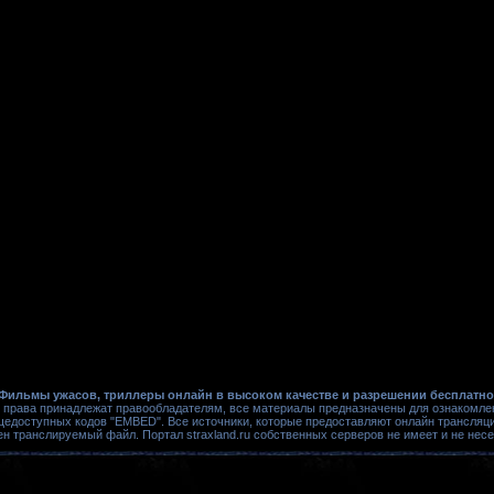
Фильмы ужасов, триллеры онлайн в высоком качестве и разрешении бесплатно
 права принадлежат правообладателям, все материалы предназначены для ознакомле
щедоступных кодов "EMBED". Все источники, которые предоставляют онлайн трансляци
ен транслируемый файл. Портал straxland.ru собственных серверов не имеет и не нес