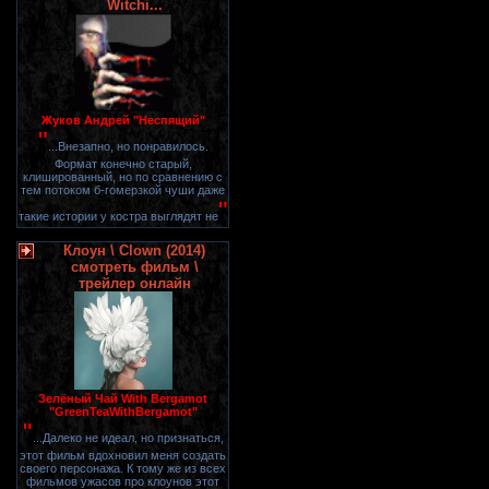
Witchi...
Жуков Андрей "Неспящий"
"
...Внезапно, но понравилось.
Формат конечно старый,
клишированный, но по сравнению с
тем потоком б-гомерзкой чуши даже
"
такие истории у костра выглядят не
Клоун \ Clown (2014)
смотреть фильм \
трейлер онлайн
Зелёный Чай With Bergamot
"GreenTeaWithBergamot"
"
...Далеко не идеал, но признаться,
этот фильм вдохновил меня создать
своего персонажа. К тому же из всех
фильмов ужасов про клоунов этот