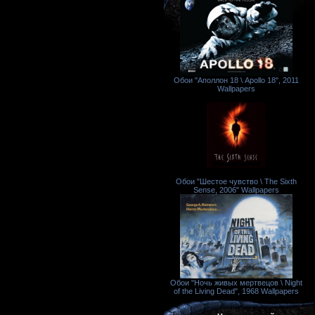
Обои "Аполлон 18 \ Apollo 18", 2011
Wallpapers
Обои "Шестое чувство \ The Sixth
Sense, 2006" Wallpapers
Обои "Ночь живых мертвецов \ Night
of the Living Dead", 1968 Wallpapers