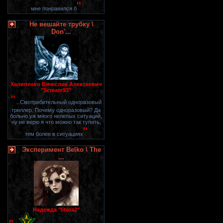
"
мне понравился б
Не вешайте трубку \
Don'...
Халипенко Вячеслав Алексеевич
"Scream93"
"
...Смотрибительный одноразовый
триллер. Почему одноразовый? Да
больно уж много нелепых ситуаций,
ну не верю я что можно так тупить,
"
тем более в ситуациях
Эксперимент Belko \ The
...
Надежда "litota2"