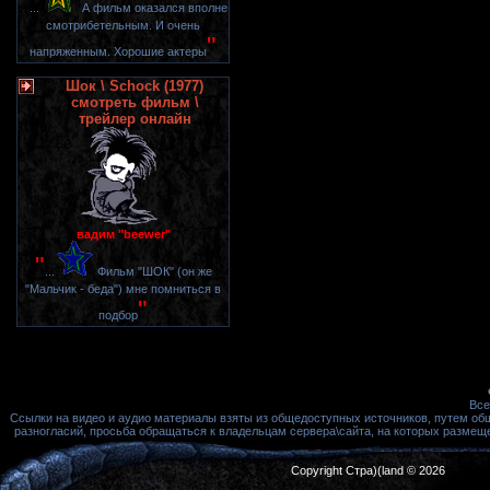
"
...
А фильм оказался вполне
смотрибетельным. И очень
"
напряженным. Хорошие актеры
Шок \ Schock (1977)
смотреть фильм \
трейлер онлайн
вадим "beewer"
"
...
Фильм "ШОК" (он же
"Мальчик - беда") мне помниться в
"
подбор
Все
Ссылки на видео и аудио материалы взяты из общедоступных источников, путем об
разногласий, просьба обращаться к владельцам сервера\сайта, на которых размещ
Copyright Стра)(land © 2026