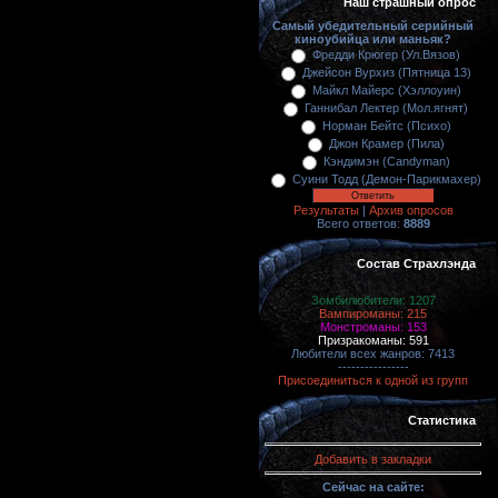
Наш страшный опрос
Самый убедительный серийный
киноубийца или маньяк?
Фредди Крюгер (Ул.Вязов)
Джейсон Вурхиз (Пятница 13)
Майкл Майерс (Хэллоуин)
Ганнибал Лектер (Мол.ягнят)
Норман Бейтс (Психо)
Джон Крамер (Пила)
Кэндимэн (Candyman)
Суини Тодд (Демон-Парикмахер)
Результаты
|
Архив опросов
Всего ответов:
8889
Состав Страхлэнда
Зомбилюбители: 1207
Вампироманы: 215
Монстроманы: 153
Призракоманы: 591
Любители всех жанров: 7413
----------------
Присоединиться к одной из групп
Статистика
Добавить в закладки
Сейчас на сайте: