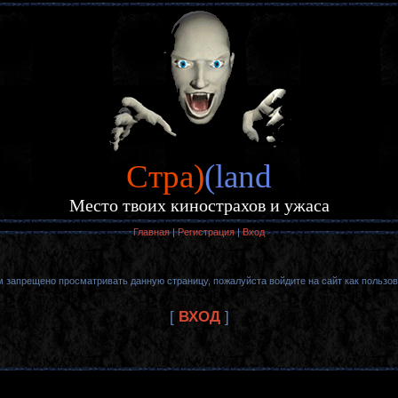
Cтра)
(land
Место твоих кинострахов и ужаса
Главная
|
Регистрация
|
Вход
м запрещено просматривать данную страницу, пожалуйста войдите на сайт как пользов
[
ВХОД
]