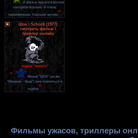
"
...
А фильм оказался вполне
смотрибетельным. И очень
"
напряженным. Хорошие актеры
Шок \ Schock (1977)
смотреть фильм \
трейлер онлайн
вадим "beewer"
"
...
Фильм "ШОК" (он же
"Мальчик - беда") мне помниться в
"
подбор
Фильмы ужасов, триллеры онла