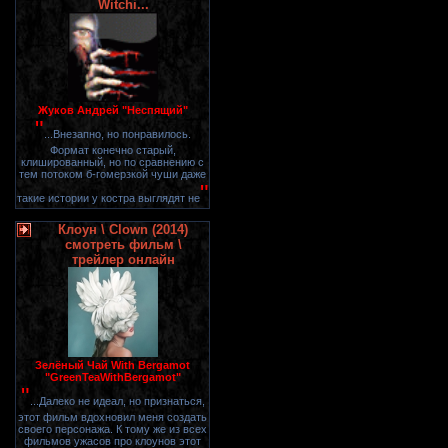
Witchi...
Жуков Андрей "Неспящий"
"
...Внезапно, но понравилось.
Формат конечно старый,
клишированный, но по сравнению с
тем потоком б-гомерзкой чуши даже
"
такие истории у костра выглядят не
Клоун \ Clown (2014)
смотреть фильм \
трейлер онлайн
Зелёный Чай With Bergamot
"GreenTeaWithBergamot"
"
...Далеко не идеал, но признаться,
этот фильм вдохновил меня создать
своего персонажа. К тому же из всех
фильмов ужасов про клоунов этот