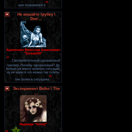
"
мне понравился б
Не вешайте трубку \
Don'...
Халипенко Вячеслав Алексеевич
"Scream93"
"
...Смотрибительный одноразовый
триллер. Почему одноразовый? Да
больно уж много нелепых ситуаций,
ну не верю я что можно так тупить,
"
тем более в ситуациях
Эксперимент Belko \ The
...
Надежда "litota2"