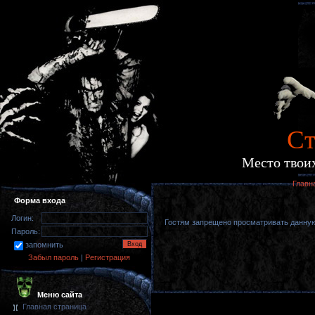
Cт
Место твоих
Главн
Форма входа
Логин:
Гостям запрещено просматривать данную 
Пароль:
запомнить
Забыл пароль
|
Регистрация
Меню сайта
Главная страница