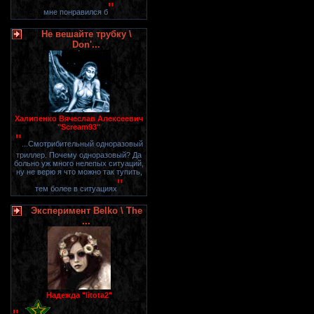
"
мне понравился б
Не вешайте трубку \
Don'...
Халипенко Вячеслав Алексеевич
"Scream93"
"
...Смотрибительный одноразовый
триллер. Почему одноразовый? Да
больно уж много нелепых ситуаций,
ну не верю я что можно так тупить,
"
тем более в ситуациях
Эксперимент Belko \ The
...
Надежда "litota2"