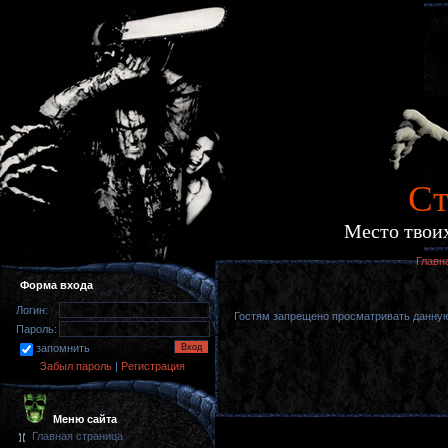
Cт
Место твоих
Главн
Форма входа
Логин:
Гостям запрещено просматривать данную 
Пароль:
запомнить
Забыл пароль
|
Регистрация
Меню сайта
Главная страница