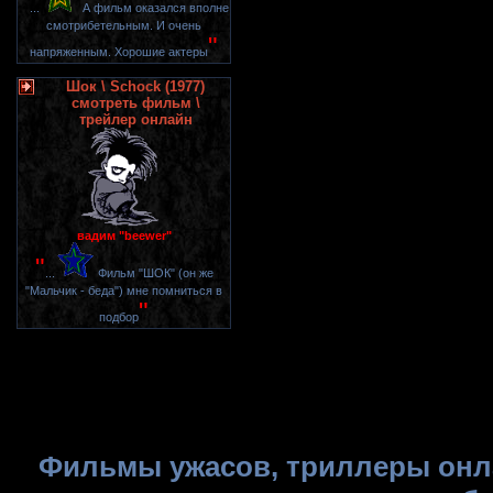
"
...
А фильм оказался вполне
смотрибетельным. И очень
"
напряженным. Хорошие актеры
Шок \ Schock (1977)
смотреть фильм \
трейлер онлайн
вадим "beewer"
"
...
Фильм "ШОК" (он же
"Мальчик - беда") мне помниться в
"
подбор
Фильмы ужасов, триллеры онла