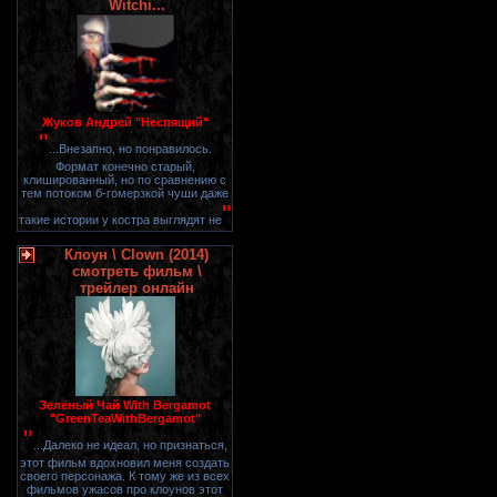
Witchi...
Жуков Андрей "Неспящий"
"
...Внезапно, но понравилось.
Формат конечно старый,
клишированный, но по сравнению с
тем потоком б-гомерзкой чуши даже
"
такие истории у костра выглядят не
Клоун \ Clown (2014)
смотреть фильм \
трейлер онлайн
Зелёный Чай With Bergamot
"GreenTeaWithBergamot"
"
...Далеко не идеал, но признаться,
этот фильм вдохновил меня создать
своего персонажа. К тому же из всех
фильмов ужасов про клоунов этот