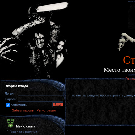
Cт
Место твоих
Главн
Форма входа
Логин:
Гостям запрещено просматривать данную 
Пароль:
запомнить
Забыл пароль
|
Регистрация
Меню сайта
Главная страница