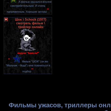
"
...
А фильм оказался вполне
смотрибетельным. И очень
"
напряженным. Хорошие актеры
Шок \ Schock (1977)
смотреть фильм \
трейлер онлайн
вадим "beewer"
"
...
Фильм "ШОК" (он же
"Мальчик - беда") мне помниться в
"
подбор
Фильмы ужасов, триллеры онла