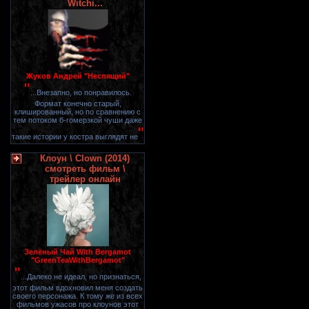
Witchi...
Жуков Андрей "Неспящий"
"
...Внезапно, но понравилось.
Формат конечно старый,
клишированный, но по сравнению с
тем потоком б-гомерзкой чуши даже
"
такие истории у костра выглядят не
Клоун \ Clown (2014)
смотреть фильм \
трейлер онлайн
Зелёный Чай With Bergamot
"GreenTeaWithBergamot"
"
...Далеко не идеал, но признаться,
этот фильм вдохновил меня создать
своего персонажа. К тому же из всех
фильмов ужасов про клоунов этот