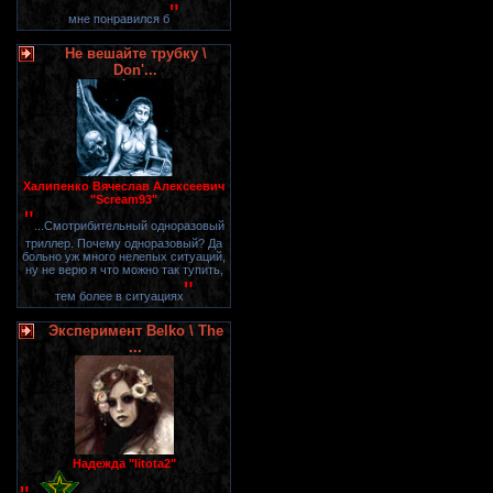
"
мне понравился б
Не вешайте трубку \
Don'...
Халипенко Вячеслав Алексеевич
"Scream93"
"
...Смотрибительный одноразовый
триллер. Почему одноразовый? Да
больно уж много нелепых ситуаций,
ну не верю я что можно так тупить,
"
тем более в ситуациях
Эксперимент Belko \ The
...
Надежда "litota2"