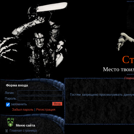
Cт
Место твоих
Главн
Форма входа
Логин:
Гостям запрещено просматривать данную 
Пароль:
запомнить
Забыл пароль
|
Регистрация
Меню сайта
Главная страница