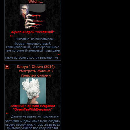
Witchi...
Жуков Андрей "Неспящий"
"
...Внезапно, но понравилось.
Формат конечно старый,
клишированный, но по сравнению с
тем потоком б-гомерзкой чуши даже
"
такие истории у костра выглядят не
Клоун \ Clown (2014)
смотреть фильм \
трейлер онлайн
Зелёный Чай With Bergamot
"GreenTeaWithBergamot"
"
...Далеко не идеал, но признаться,
этот фильм вдохновил меня создать
своего персонажа. К тому же из всех
фильмов ужасов про клоунов этот