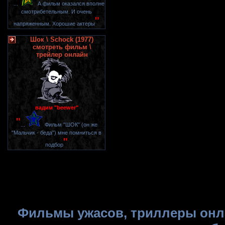
"
...
А фильм оказался вполне
смотрибетельным. И очень
"
напряженным. Хорошие актеры
Шок \ Schock (1977)
смотреть фильм \
трейлер онлайн
вадим "beewer"
"
...
Фильм "ШОК" (он же
"Мальчик - беда") мне помниться в
"
подбор
Фильмы ужасов, триллеры онла