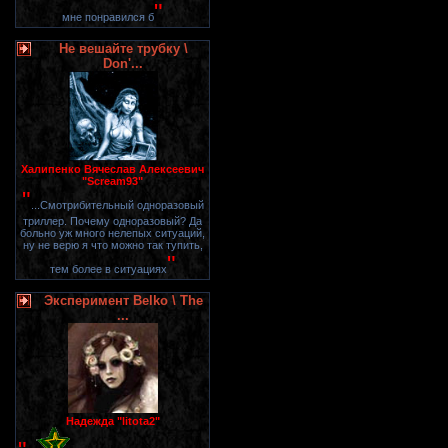
"
мне понравился б
Не вешайте трубку \
Don'...
Халипенко Вячеслав Алексеевич
"Scream93"
"
...Смотрибительный одноразовый
триллер. Почему одноразовый? Да
больно уж много нелепых ситуаций,
ну не верю я что можно так тупить,
"
тем более в ситуациях
Эксперимент Belko \ The
...
Надежда "litota2"