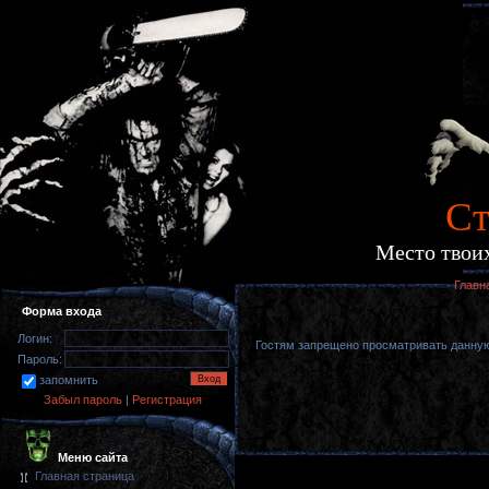
Cт
Место твоих
Главн
Форма входа
Логин:
Гостям запрещено просматривать данную 
Пароль:
запомнить
Забыл пароль
|
Регистрация
Меню сайта
Главная страница