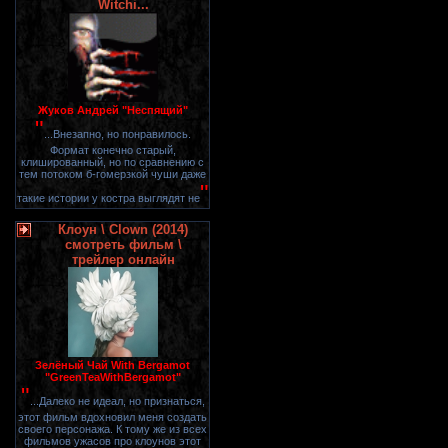
Witchi...
Жуков Андрей "Неспящий"
"
...Внезапно, но понравилось.
Формат конечно старый,
клишированный, но по сравнению с
тем потоком б-гомерзкой чуши даже
"
такие истории у костра выглядят не
Клоун \ Clown (2014)
смотреть фильм \
трейлер онлайн
Зелёный Чай With Bergamot
"GreenTeaWithBergamot"
"
...Далеко не идеал, но признаться,
этот фильм вдохновил меня создать
своего персонажа. К тому же из всех
фильмов ужасов про клоунов этот