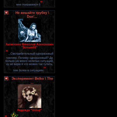
"
мне понравился б
Не вешайте трубку \
Don'...
Халипенко Вячеслав Алексеевич
"Scream93"
"
...Смотрибительный одноразовый
триллер. Почему одноразовый? Да
больно уж много нелепых ситуаций,
ну не верю я что можно так тупить,
"
тем более в ситуациях
Эксперимент Belko \ The
...
Надежда "litota2"