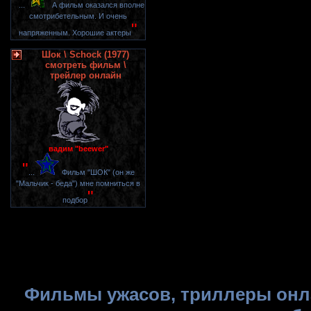
"
...
А фильм оказался вполне
смотрибетельным. И очень
"
напряженным. Хорошие актеры
Шок \ Schock (1977)
смотреть фильм \
трейлер онлайн
вадим "beewer"
"
...
Фильм "ШОК" (он же
"Мальчик - беда") мне помниться в
"
подбор
Фильмы ужасов, триллеры онла