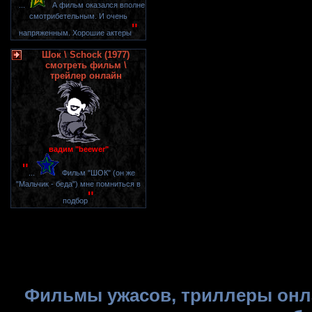
"
...
А фильм оказался вполне
смотрибетельным. И очень
"
напряженным. Хорошие актеры
Шок \ Schock (1977)
смотреть фильм \
трейлер онлайн
вадим "beewer"
"
...
Фильм "ШОК" (он же
"Мальчик - беда") мне помниться в
"
подбор
Фильмы ужасов, триллеры онла