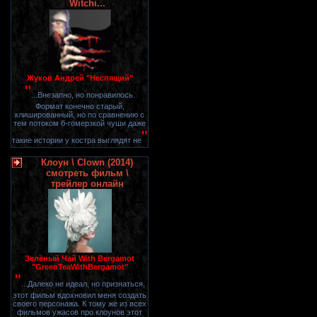
Witchi...
Жуков Андрей "Неспящий"
"
...Внезапно, но понравилось.
Формат конечно старый,
клишированный, но по сравнению с
тем потоком б-гомерзкой чуши даже
"
такие истории у костра выглядят не
Клоун \ Clown (2014)
смотреть фильм \
трейлер онлайн
Зелёный Чай With Bergamot
"GreenTeaWithBergamot"
"
...Далеко не идеал, но признаться,
этот фильм вдохновил меня создать
своего персонажа. К тому же из всех
фильмов ужасов про клоунов этот