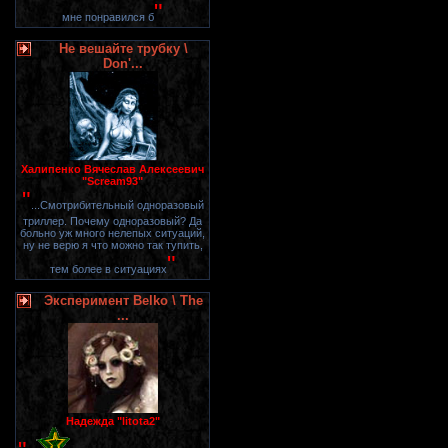
"
мне понравился б
Не вешайте трубку \
Don'...
Халипенко Вячеслав Алексеевич
"Scream93"
"
...Смотрибительный одноразовый
триллер. Почему одноразовый? Да
больно уж много нелепых ситуаций,
ну не верю я что можно так тупить,
"
тем более в ситуациях
Эксперимент Belko \ The
...
Надежда "litota2"