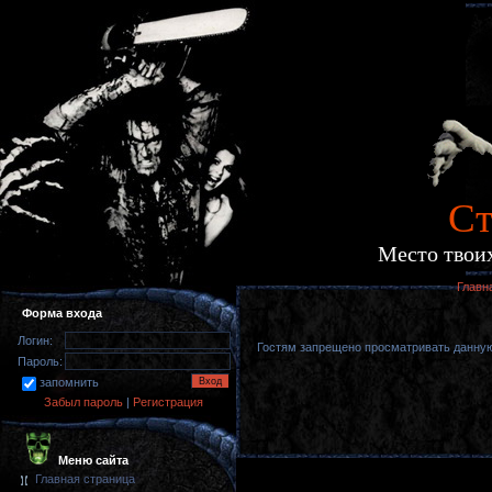
Cт
Место твоих
Главн
Форма входа
Логин:
Гостям запрещено просматривать данную 
Пароль:
запомнить
Забыл пароль
|
Регистрация
Меню сайта
Главная страница